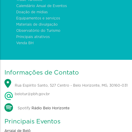
Calendário Anual de Eventos
Doação de mídias
Equipamentos e serviços
Materiais de divulgação
Observatório do Turismo
Principais atrativos
Venda BH
Informações de Contato
Rua Espírito Santo, 527 Centro - Belo Horizonte, MG, 30160-031
belotur@pbh.gov.br
Spotify
Rádio Belo Horizonte
Principais Eventos
Arraial de Belô