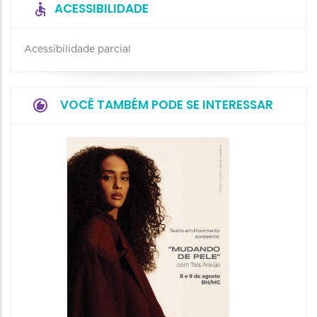
ACESSIBILIDADE
Acessibilidade parcial
VOCÊ TAMBÉM PODE SE INTERESSAR
Espetá
Filho 
08/08/20
08/08/202
19:00 às 