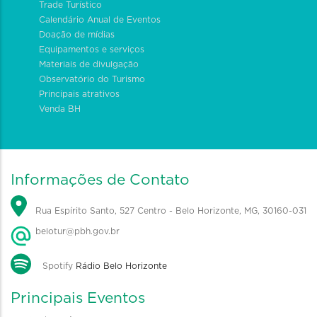
Trade Turístico
Calendário Anual de Eventos
Doação de mídias
Equipamentos e serviços
Materiais de divulgação
Observatório do Turismo
Principais atrativos
Venda BH
Informações de Contato
Rua Espírito Santo, 527 Centro - Belo Horizonte, MG, 30160-031
belotur@pbh.gov.br
Spotify
Rádio Belo Horizonte
Principais Eventos