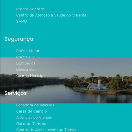
Pronto-Socorro
Centro de Atenção à Saúde do Viajante
SAMU
Segurança
Polícia Militar
Polícia Civil
Bombeiros
Defesa Civil
Guarda Municipal
Serviços
Locadora de Veículos
Casas de Câmbio
Agências de Viagem
Guias de Turismo
Centro de Atendimento ao Turista