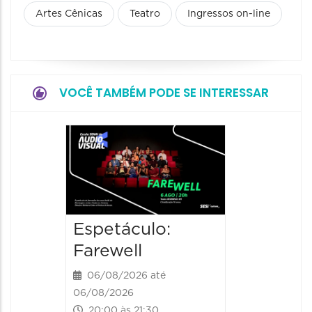
Artes Cênicas
Teatro
Ingressos on-line
VOCÊ TAMBÉM PODE SE INTERESSAR
Espetá
“Olymp
06/08/20
06/08/202
20:00 às
Espetáculo:
Farewell
06/08/2026 até
06/08/2026
20:00 às 21:30