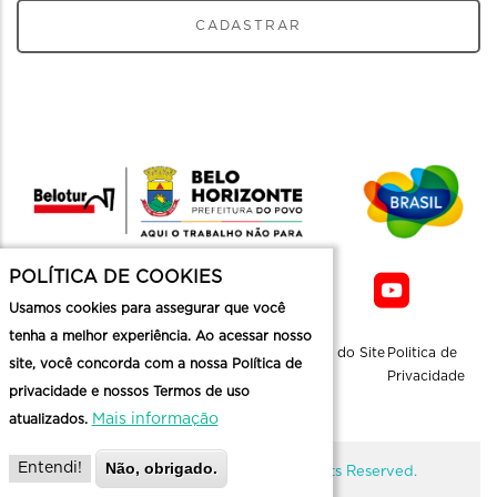
CADASTRAR
POLÍTICA DE COOKIES
Usamos cookies para assegurar que você
tenha a melhor experiência. Ao acessar nosso
Sobre a
Contato
Informaçoes
Mapa do Site
Politica de
site, você concorda com a nossa Política de
Belotur
Üteis
Privacidade
privacidade e nossos Termos de uso
Mais informação
atualizados.
Não, obrigado.
Entendi!
@ Copyright Belotur 2026. All Rights Reserved.