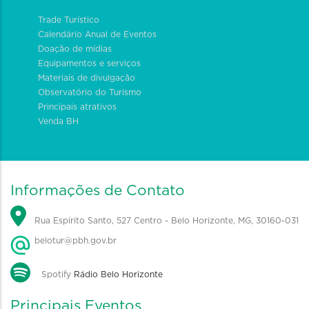
Trade Turístico
Calendário Anual de Eventos
Doação de mídias
Equipamentos e serviços
Materiais de divulgação
Observatório do Turismo
Principais atrativos
Venda BH
Informações de Contato
Rua Espírito Santo, 527 Centro - Belo Horizonte, MG, 30160-031
belotur@pbh.gov.br
Spotify
Rádio Belo Horizonte
Principais Eventos