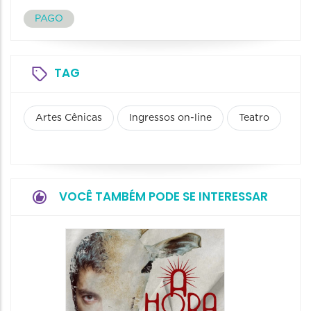
PAGO
TAG
Artes Cênicas
Ingressos on-line
Teatro
VOCÊ TAMBÉM PODE SE INTERESSAR
Espetá
Obsce
Senhor
Paixão