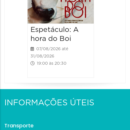
Hilda H
07/08/20
07/08/202
Espetáculo: A
20:00 às
hora do Boi
07/08/2026 até
31/08/2026
19:00 às 20:30
INFORMAÇÕES ÚTEIS
Transporte