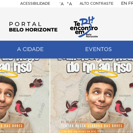
-
+
EN
F
ACESSIBILIDADE
ALTO CONTRASTE
A
A
PORTAL
BELO
HORIZONTE
A CIDADE
EVENTOS
ação
pal