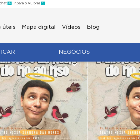
 chat
4
Ir para o VLibras
5
 úteis
Mapa digital
Vídeos
Blog
FICAR
NEGÓCIOS