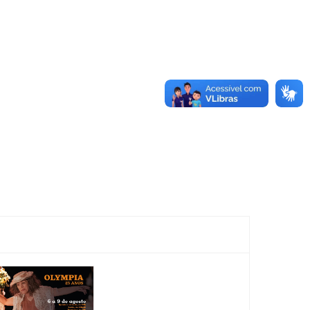
Festival:
Festiva
SESI em
SESI 