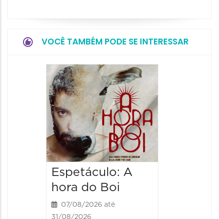
VOCÊ TAMBÉM PODE SE INTERESSAR
Espetá
Obsce
Senhor
Paixão
Hilda H
07/08/20
07/08/202
Espetáculo: A
20:00 às
hora do Boi
07/08/2026 até
31/08/2026