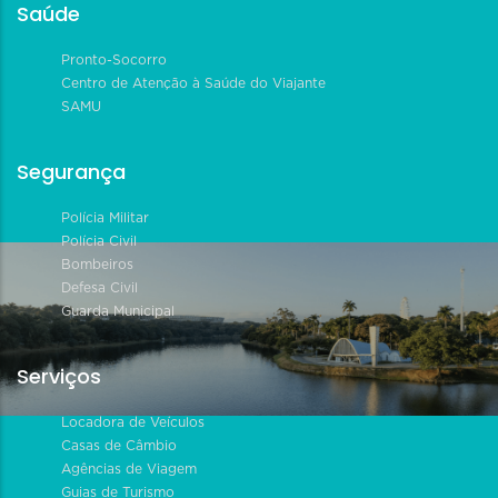
Saúde
Pronto-Socorro
Centro de Atenção à Saúde do Viajante
SAMU
Segurança
Polícia Militar
Polícia Civil
Bombeiros
Defesa Civil
Guarda Municipal
Serviços
Locadora de Veículos
Casas de Câmbio
Agências de Viagem
Guias de Turismo