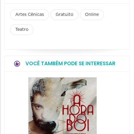
Artes Cênicas
Gratuito
Online
Teatro
VOCÊ TAMBÉM PODE SE INTERESSAR
Espetá
Obsce
Senhor
Paixão
Hilda H
07/08/20