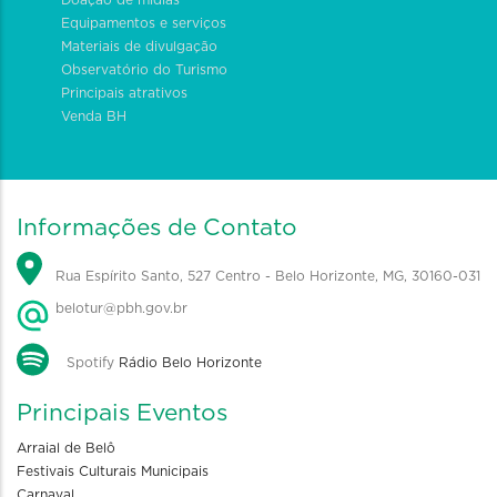
Doação de mídias
Equipamentos e serviços
Materiais de divulgação
Observatório do Turismo
Principais atrativos
Venda BH
Informações de Contato
Rua Espírito Santo, 527 Centro - Belo Horizonte, MG, 30160-031
belotur@pbh.gov.br
Spotify
Rádio Belo Horizonte
Principais Eventos
Arraial de Belô
Festivais Culturais Municipais
Carnaval