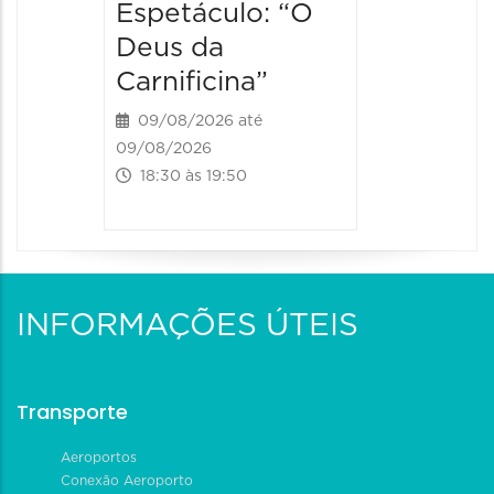
19:00 às
Espetáculo: “O
Deus da
Carnificina”
09/08/2026 até
09/08/2026
18:30 às 19:50
INFORMAÇÕES ÚTEIS
Transporte
Aeroportos
Conexão Aeroporto