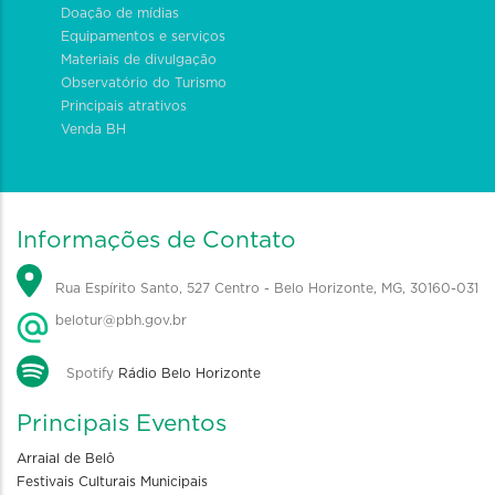
Doação de mídias
Equipamentos e serviços
Materiais de divulgação
Observatório do Turismo
Principais atrativos
Venda BH
Informações de Contato
Rua Espírito Santo, 527 Centro - Belo Horizonte, MG, 30160-031
belotur@pbh.gov.br
Spotify
Rádio Belo Horizonte
Principais Eventos
Arraial de Belô
Festivais Culturais Municipais