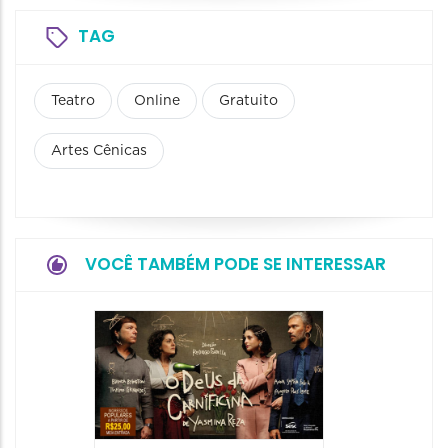
TAG
Teatro
Online
Gratuito
Artes Cênicas
VOCÊ TAMBÉM PODE SE INTERESSAR
Espetá
“Olymp
09/08/20
09/08/202