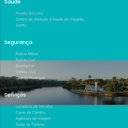
Saúde
Pronto-Socorro
Centro de Atenção à Saúde do Viajante
SAMU
Segurança
Polícia Militar
Polícia Civil
Bombeiros
Defesa Civil
Guarda Municipal
Serviços
Locadora de Veículos
Casas de Câmbio
Agências de Viagem
Guias de Turismo