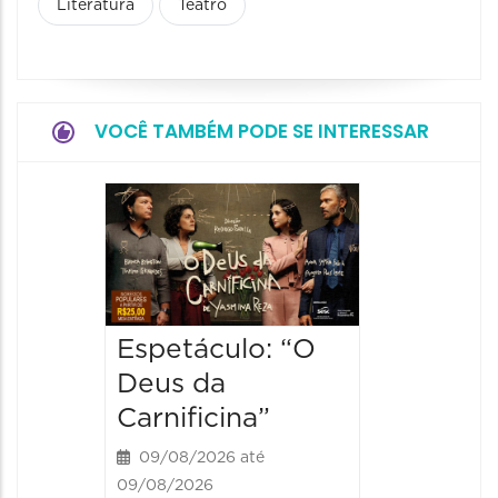
Literatura
Teatro
VOCÊ TAMBÉM PODE SE INTERESSAR
Espetá
Obsce
Senhor
Paixão
Hilda H
Espetáculo: “O
Deus da
09/08/20
09/08/202
Carnificina”
19:00 às
09/08/2026 até
09/08/2026