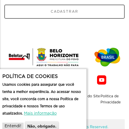
CADASTRAR
POLÍTICA DE COOKIES
Usamos cookies para assegurar que você
tenha a melhor experiência. Ao acessar nosso
Sobre a
Contato
Informaçoes
Mapa do Site
Politica de
site, você concorda com a nossa Política de
Belotur
Üteis
Privacidade
privacidade e nossos Termos de uso
Mais informação
atualizados.
Não, obrigado.
Entendi!
@ Copyright Belotur 2026. All Rights Reserved.