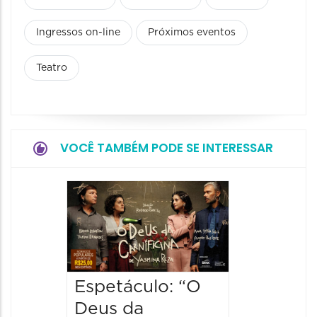
Ingressos on-line
Próximos eventos
Teatro
VOCÊ TAMBÉM PODE SE INTERESSAR
Espetá
"Hom
Bomba
09/08/20
09/08/202
Espetáculo: “O
19:00 às
Deus da