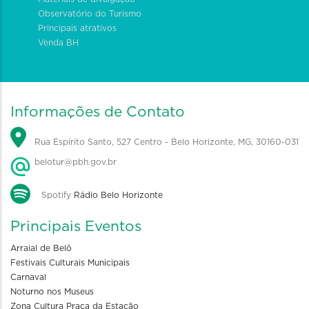
Observatório do Turismo
Principais atrativos
Venda BH
Informações de Contato
Rua Espírito Santo, 527 Centro - Belo Horizonte, MG, 30160-031
belotur@pbh.gov.br
Spotify
Rádio Belo Horizonte
Principais Eventos
Arraial de Belô
Festivais Culturais Municipais
Carnaval
Noturno nos Museus
Zona Cultura Praça da Estação