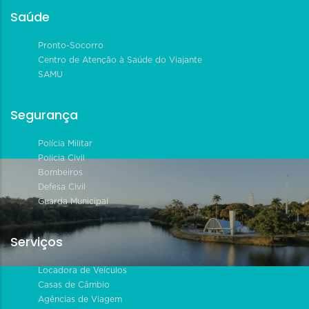
Saúde
Pronto-Socorro
Centro de Atenção à Saúde do Viajante
SAMU
Segurança
Polícia Militar
Polícia Civil
Bombeiros
Defesa Civil
Guarda Municipal
Serviços
Locadora de Veículos
Casas de Câmbio
Agências de Viagem