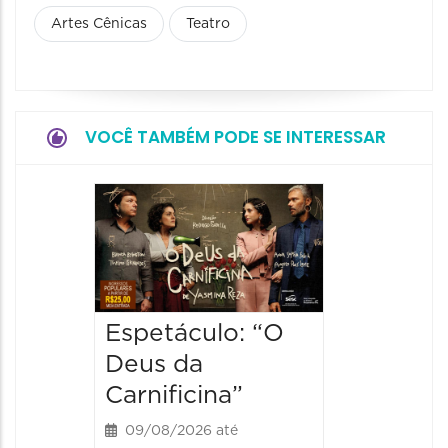
Artes Cênicas
Teatro
VOCÊ TAMBÉM PODE SE INTERESSAR
Espetá
"Hom
Bomba
09/08/20
09/08/202
Espetáculo: “O
19:00 às
Deus da
Carnificina”
09/08/2026 até