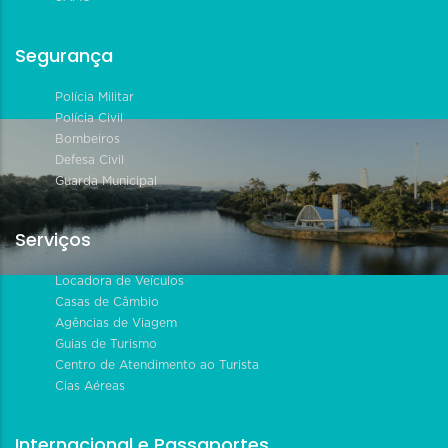
Segurança
Polícia Militar
Polícia Civil
Bombeiros
Defesa Civil
Guarda Municipal
Serviços
Locadora de Veículos
Casas de Câmbio
Agências de Viagem
Guias de Turismo
Centro de Atendimento ao Turista
Cias Aéreas
Internacional e Passaportes