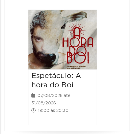
Espetá
Obsce
Senhor
Paixão
Hilda H
07/08/20
07/08/202
Espetáculo: A
20:00 às
hora do Boi
07/08/2026 até
31/08/2026
19:00 às 20:30