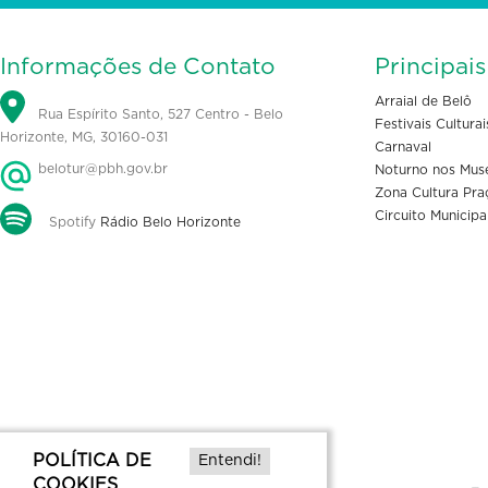
Informações de Contato
Principai
Arraial de Belô
Rua Espírito Santo, 527 Centro - Belo
Festivais Culturai
Horizonte, MG, 30160-031
Carnaval
belotur@pbh.gov.br
Noturno nos Mus
Zona Cultura Pra
Circuito Municipa
Spotify
Rádio Belo Horizonte
POLÍTICA DE
Entendi!
COOKIES