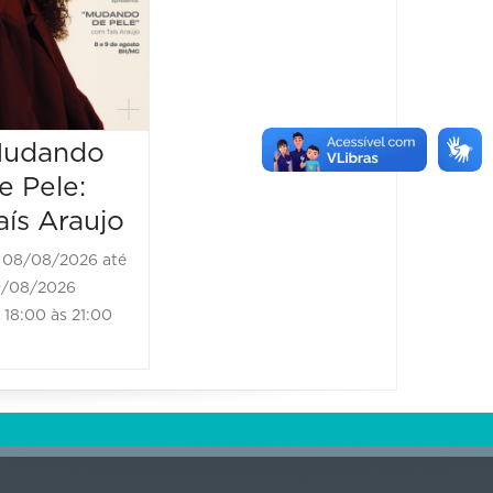
uma
08/08/2026 até
histór
08/08/2026
19:00 às 20:10
amor
08/08/2
udando
08/08/20
20:00 às
e Pele:
aís Araujo
08/08/2026 até
/08/2026
18:00 às 21:00