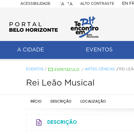
-
+
EN
F
ACESSIBILIDADE
ALTO CONTRASTE
A
A
PORTAL
BELO
HORIZONTE
A CIDADE
EVENTOS
ação
pal
EVENTOS
/
ARTES CÊNICAS
REI LE
ESPETÁCULO
/
Rei Leão Musical
INÍCIO
DESCRIÇÃO
LOCALIZAÇÃO
DESCRIÇÃO