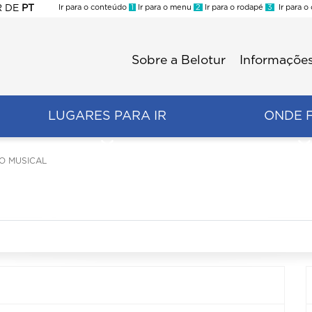
R
DE
PT
Ir para o conteúdo
1
Ir para o menu
2
Ir para o rodapé
3
Ir para o
ES
Sobre a Belotur
Informações
Menu
second
LUGARES PARA IR
ONDE 
ÃO MUSICAL