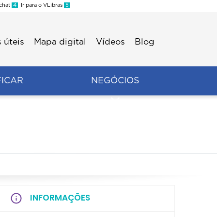
 chat
4
Ir para o VLibras
5
 úteis
Mapa digital
Vídeos
Blog
FICAR
NEGÓCIOS
INFORMAÇÕES