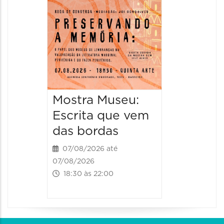
08/08/20
08/08/202
11:00 às 
Mostra Museu:
Escrita que vem
das bordas
07/08/2026 até
07/08/2026
18:30 às 22:00