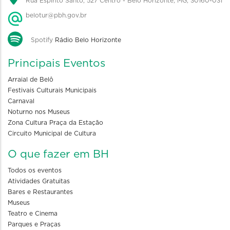
Rua Espírito Santo, 527 Centro - Belo Horizonte, MG, 30160-031
belotur@pbh.gov.br
Spotify
Rádio Belo Horizonte
Principais Eventos
Arraial de Belô
Festivais Culturais Municipais
Carnaval
Noturno nos Museus
Zona Cultura Praça da Estação
Circuito Municipal de Cultura
O que fazer em BH
Todos os eventos
Atividades Gratuitas
Bares e Restaurantes
Museus
Teatro e Cinema
Parques e Praças