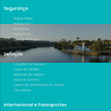
Segurança
Polícia Militar
Polícia Civil
Bombeiros
Defesa Civil
Guarda Municipal
Serviços
Locadora de Veículos
Casas de Câmbio
Agências de Viagem
Guias de Turismo
Centro de Atendimento ao Turista
Cias Aéreas
Internacional e Passaportes