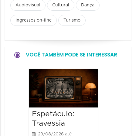
Audiovisual
Cultural
Dança
Ingressos on-line
Turismo
VOCÊ TAMBÉM PODE SE INTERESSAR
Espetá
Momix
Botâni
30/09/20
Espetáculo:
30/09/202
20:30 às
Travessia
29/08/2026 até