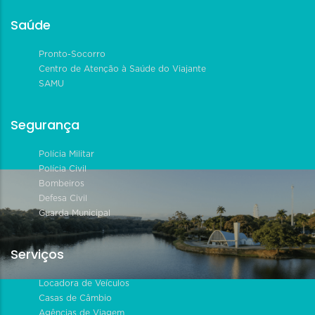
Saúde
Pronto-Socorro
Centro de Atenção à Saúde do Viajante
SAMU
Segurança
Polícia Militar
Polícia Civil
Bombeiros
Defesa Civil
Guarda Municipal
Serviços
Locadora de Veículos
Casas de Câmbio
Agências de Viagem