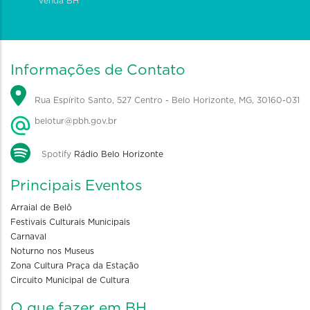
Venda BH
Informações de Contato
Rua Espírito Santo, 527 Centro - Belo Horizonte, MG, 30160-031
belotur@pbh.gov.br
Spotify
Rádio Belo Horizonte
Principais Eventos
Arraial de Belô
Festivais Culturais Municipais
Carnaval
Noturno nos Museus
Zona Cultura Praça da Estação
Circuito Municipal de Cultura
O que fazer em BH