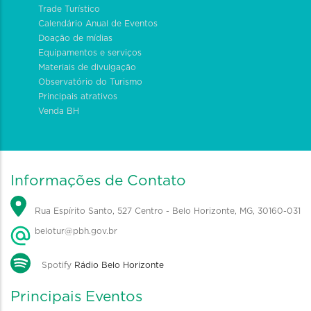
Trade Turístico
Calendário Anual de Eventos
Doação de mídias
Equipamentos e serviços
Materiais de divulgação
Observatório do Turismo
Principais atrativos
Venda BH
Informações de Contato
Rua Espírito Santo, 527 Centro - Belo Horizonte, MG, 30160-031
belotur@pbh.gov.br
Spotify
Rádio Belo Horizonte
Principais Eventos