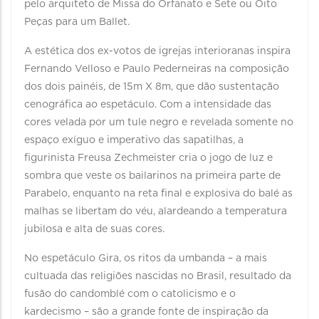
pelo arquiteto de Missa do Orfanato e Sete ou Oito
Peças para um Ballet.
A estética dos ex-votos de igrejas interioranas inspira
Fernando Velloso e Paulo Pederneiras na composição
dos dois painéis, de 15m X 8m, que dão sustentação
cenográfica ao espetáculo. Com a intensidade das
cores velada por um tule negro e revelada somente no
espaço exíguo e imperativo das sapatilhas, a
figurinista Freusa Zechmeister cria o jogo de luz e
sombra que veste os bailarinos na primeira parte de
Parabelo, enquanto na reta final e explosiva do balé as
malhas se libertam do véu, alardeando a temperatura
jubilosa e alta de suas cores.
No espetáculo Gira, os ritos da umbanda – a mais
cultuada das religiões nascidas no Brasil, resultado da
fusão do candomblé com o catolicismo e o
kardecismo – são a grande fonte de inspiração da