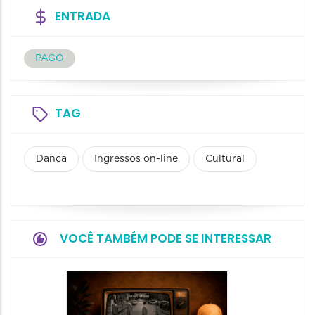
ENTRADA
PAGO
TAG
Dança
Ingressos on-line
Cultural
VOCÊ TAMBÉM PODE SE INTERESSAR
Espetá
Momix