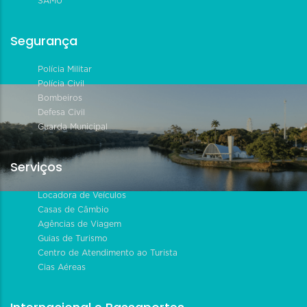
SAMU
Segurança
Polícia Militar
Polícia Civil
Bombeiros
Defesa Civil
Guarda Municipal
Serviços
Locadora de Veículos
Casas de Câmbio
Agências de Viagem
Guias de Turismo
Centro de Atendimento ao Turista
Cias Aéreas