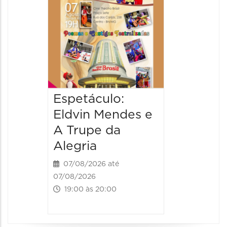
Especi
pais
08/08/20
08/08/202
17:00 às 
Espetáculo:
Eldvin Mendes e
A Trupe da
Alegria
07/08/2026 até
07/08/2026
19:00 às 20:00