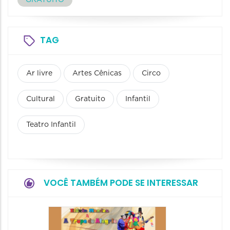
TAG
Ar livre
Artes Cênicas
Circo
Cultural
Gratuito
Infantil
Teatro Infantil
VOCÊ TAMBÉM PODE SE INTERESSAR
Pinóqu