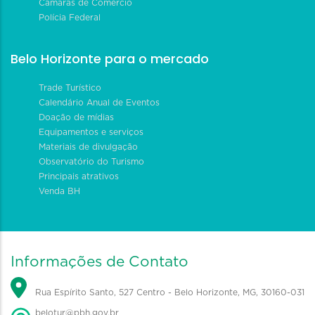
Câmaras de Comércio
Polícia Federal
Belo Horizonte para o mercado
Trade Turístico
Calendário Anual de Eventos
Doação de mídias
Equipamentos e serviços
Materiais de divulgação
Observatório do Turismo
Principais atrativos
Venda BH
Informações de Contato
Rua Espírito Santo, 527 Centro - Belo Horizonte, MG, 30160-031
belotur@pbh.gov.br