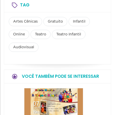
TAG
Artes Cênicas
Gratuito
Infantil
Online
Teatro
Teatro Infantil
Audiovisual
VOCÊ TAMBÉM PODE SE INTERESSAR
Pinóqu
Especi
pais