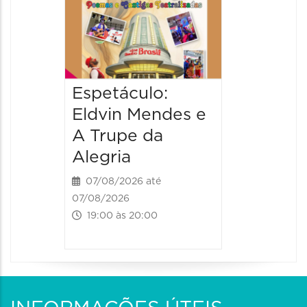
08/08/20
08/08/202
17:00 às 
Espetáculo:
Eldvin Mendes e
A Trupe da
Alegria
07/08/2026 até
07/08/2026
19:00 às 20:00