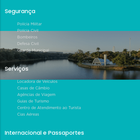
Segurança
Polícia Militar
Polícia Civil
Bombeiros
Defesa Civil
Guarda Municipal
Serviços
Locadora de Veículos
Casas de Câmbio
Agências de Viagem
Guias de Turismo
Centro de Atendimento ao Turista
Cias Aéreas
Internacional e Passaportes