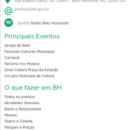
Rua Espírito Santo, 527 Centro - Belo Horizonte, MG, 30160-031
belotur@pbh.gov.br
Spotify
Rádio Belo Horizonte
Principais Eventos
Arraial de Belô
Festivais Culturais Municipais
Carnaval
Noturno nos Museus
Zona Cultura Praça da Estação
Circuito Municipal de Cultura
O que fazer em BH
Todos os eventos
Atividades Gratuitas
Bares e Restaurantes
Museus
Teatro e Cinema
Parques e Praças