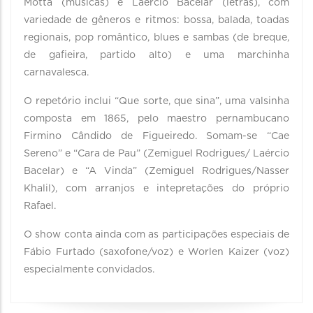
Motta (músicas) e Laércio Bacelar (letras), com
variedade de gêneros e ritmos: bossa, balada, toadas
regionais, pop romântico, blues e sambas (de breque,
de gafieira, partido alto) e uma marchinha
carnavalesca.
O repetório inclui “Que sorte, que sina”, uma valsinha
composta em 1865, pelo maestro pernambucano
Firmino Cândido de Figueiredo. Somam-se “Cae
Sereno” e “Cara de Pau” (Zemiguel Rodrigues/ Laércio
Bacelar) e “A Vinda” (Zemiguel Rodrigues/Nasser
Khalil), com arranjos e intepretações do próprio
Rafael.
O show conta ainda com as participações especiais de
Fábio Furtado (saxofone/voz) e Worlen Kaizer (voz)
especialmente convidados.