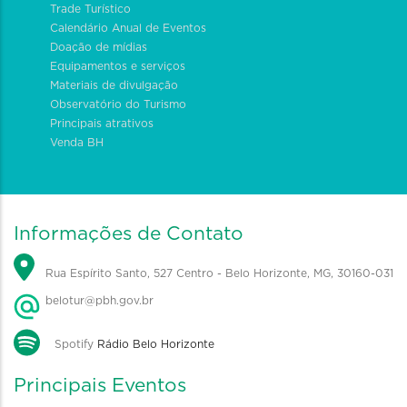
Trade Turístico
Calendário Anual de Eventos
Doação de mídias
Equipamentos e serviços
Materiais de divulgação
Observatório do Turismo
Principais atrativos
Venda BH
Informações de Contato
Rua Espírito Santo, 527 Centro - Belo Horizonte, MG, 30160-031
belotur@pbh.gov.br
Spotify
Rádio Belo Horizonte
Principais Eventos