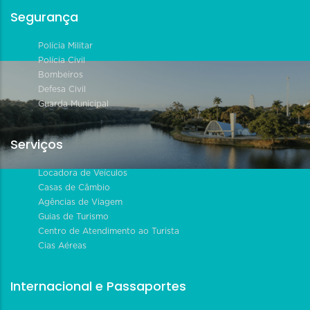
Segurança
Polícia Militar
Polícia Civil
Bombeiros
Defesa Civil
Guarda Municipal
Serviços
Locadora de Veículos
Casas de Câmbio
Agências de Viagem
Guias de Turismo
Centro de Atendimento ao Turista
Cias Aéreas
Internacional e Passaportes