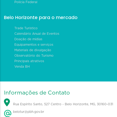
Polícia Federal
Belo Horizonte para o mercado
Trade Turístico
Calendário Anual de Eventos
Doação de mídias
Equipamentos e serviços
Materiais de divulgação
Observatório do Turismo
Principais atrativos
Venda BH
Informações de Contato
Rua Espírito Santo, 527 Centro - Belo Horizonte, MG, 30160-031
belotur@pbh.gov.br