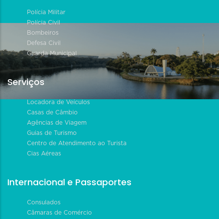
Polícia Militar
Polícia Civil
Bombeiros
Defesa Civil
Guarda Municipal
Serviços
Locadora de Veículos
Casas de Câmbio
Agências de Viagem
Guias de Turismo
Centro de Atendimento ao Turista
Cias Aéreas
Internacional e Passaportes
Consulados
Câmaras de Comércio