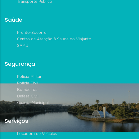
Transporte Público
Saúde
Pronto-Socorro
Centro de Atenção à Saúde do Viajante
SAMU
Segurança
Polícia Militar
Polícia Civil
Bombeiros
Defesa Civil
Guarda Municipal
Serviços
Locadora de Veículos