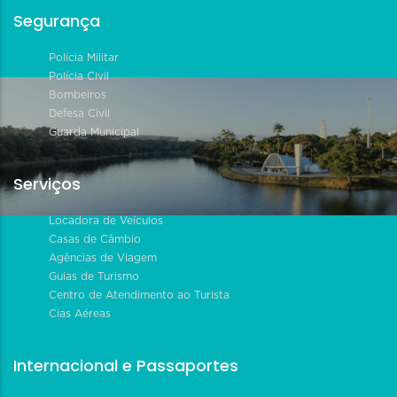
Segurança
Polícia Militar
Polícia Civil
Bombeiros
Defesa Civil
Guarda Municipal
Serviços
Locadora de Veículos
Casas de Câmbio
Agências de Viagem
Guias de Turismo
Centro de Atendimento ao Turista
Cias Aéreas
Internacional e Passaportes