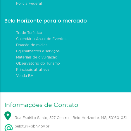
Polícia Federal
Belo Horizonte para o mercado
Trade Turístico
Calendário Anual de Eventos
Doação de mídias
Equipamentos e serviços
Materiais de divulgação
Observatório do Turismo
Principais atrativos
Venda BH
Informações de Contato
Rua Espírito Santo, 527 Centro - Belo Horizonte, MG, 30160-031
belotur@pbh.gov.br