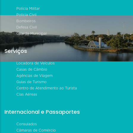
Polícia Militar
Polícia Civil
Bombeiros
Defesa Civil
Guarda Municipal
Serviços
Locadora de Veículos
Casas de Câmbio
Agências de Viagem
Guias de Turismo
Centro de Atendimento ao Turista
Cias Aéreas
Internacional e Passaportes
Consulados
Câmaras de Comércio