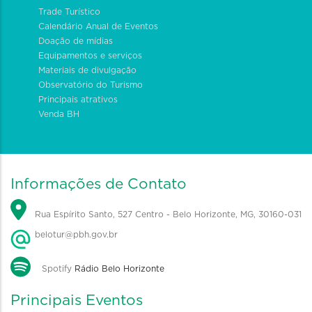
Trade Turístico
Calendário Anual de Eventos
Doação de mídias
Equipamentos e serviços
Materiais de divulgação
Observatório do Turismo
Principais atrativos
Venda BH
Informações de Contato
Rua Espírito Santo, 527 Centro - Belo Horizonte, MG, 30160-031
belotur@pbh.gov.br
Spotify
Rádio Belo Horizonte
Principais Eventos