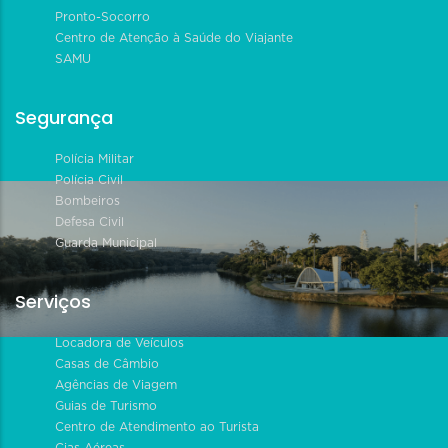
Pronto-Socorro
Centro de Atenção à Saúde do Viajante
SAMU
Segurança
Polícia Militar
Polícia Civil
Bombeiros
Defesa Civil
Guarda Municipal
Serviços
Locadora de Veículos
Casas de Câmbio
Agências de Viagem
Guias de Turismo
Centro de Atendimento ao Turista