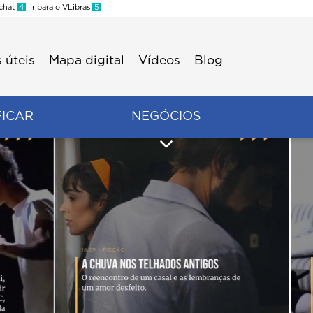
 chat
4
Ir para o VLibras
5
 úteis
Mapa digital
Vídeos
Blog
FICAR
NEGÓCIOS