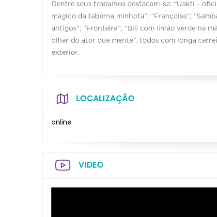
Dentre seus trabalhos destacam-se: “Uakti – ofic
mágico da taberna minhota”; “Françoise”; “Samb
antigos”; “Fronteira”; “Bili com limão verde na 
olhar do ator que mente”, todos com longa carrei
exterior.
LOCALIZAÇÃO
online
VIDEO