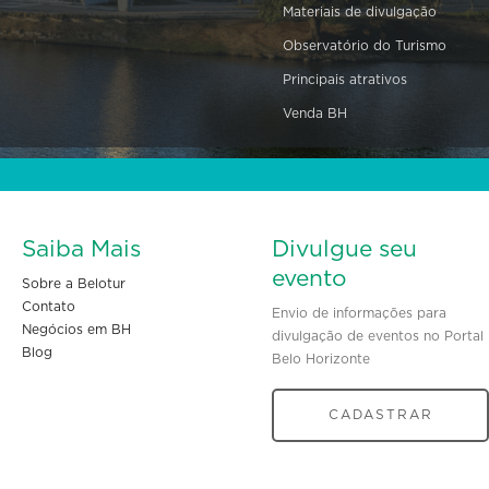
Materiais de divulgação
Observatório do Turismo
Principais atrativos
Venda BH
Saiba Mais
Divulgue seu
evento
Sobre a Belotur
Contato
Envio de informações para
Negócios em BH
divulgação de eventos no Portal
Blog
Belo Horizonte
CADASTRAR