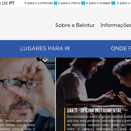
R
DE
PT
Ir para o conteúdo
1
Ir para o menu
2
Ir para o rodapé
3
Ir para o
ES
Sobre a Belotur
Informações
Menu
second
LUGARES PARA IR
ONDE 