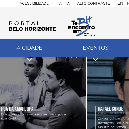
-
+
EN
F
ACESSIBILIDADE
ALTO CONTRASTE
A
A
PORTAL
BELO
HORIZONTE
A CIDADE
EVENTOS
ação
pal