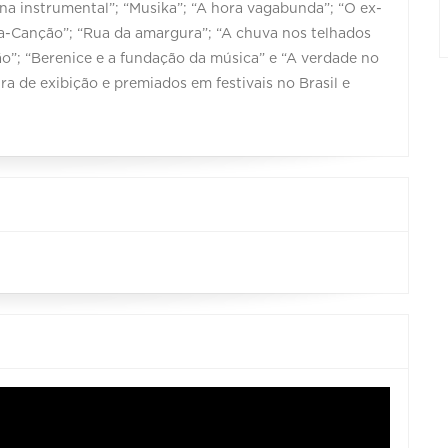
ina instrumental”; “Musika”; “A hora vagabunda”; “O ex-
a-Canção”; “Rua da amargura”; “A chuva nos telhados
mão”; “Berenice e a fundação da música” e “A verdade no
ra de exibição e premiados em festivais no Brasil e