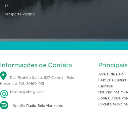
Táxi
Transporte Público
Informações de Contato
Principai
Arraial de Belô
Rua Espírito Santo, 527 Centro - Belo
Festivais Culturai
Horizonte, MG, 30160-031
Carnaval
belotur@pbh.gov.br
Noturno nos Mus
Zona Cultura Pra
Circuito Municipa
Spotify
Rádio Belo Horizonte