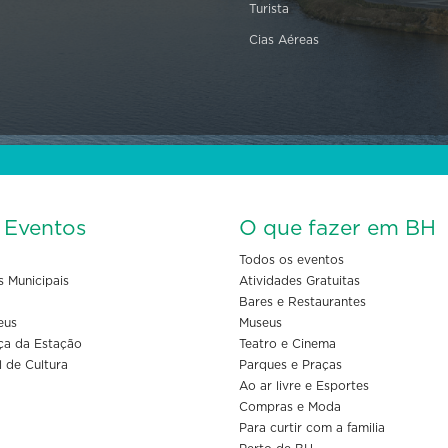
Turista
Cias Aéreas
s Eventos
O que fazer em BH
Todos os eventos
s Municipais
Atividades Gratuitas
Bares e Restaurantes
eus
Museus
ça da Estação
Teatro e Cinema
l de Cultura
Parques e Praças
Ao ar livre e Esportes
Compras e Moda
Para curtir com a familia