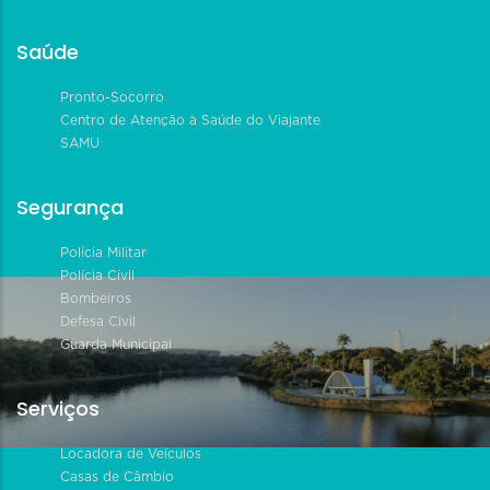
Saúde
Pronto-Socorro
Centro de Atenção à Saúde do Viajante
SAMU
Segurança
Polícia Militar
Polícia Civil
Bombeiros
Defesa Civil
Guarda Municipal
Serviços
Locadora de Veículos
Casas de Câmbio