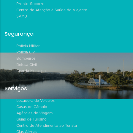
Pronto-Socorro
Centro de Atenção à Saúde do Viajante
SAMU
Segurança
Polícia Militar
Polícia Civil
Bombeiros
Defesa Civil
Guarda Municipal
Serviços
Locadora de Veículos
Casas de Câmbio
Agências de Viagem
Guias de Turismo
Centro de Atendimento ao Turista
Cias Aéreas