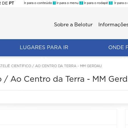
R
DE
PT
Ir para o conteúdo
1
Ir para o menu
2
Ir para o rodapé
3
Ir para o
ES
Sobre a Belotur
Informações
Menu
second
LUGARES PARA IR
ONDE 
TELIÊ CIENTÍFICO / AO CENTRO DA TERRA - MM GERDAU
co / Ao Centro da Terra - MM Ger