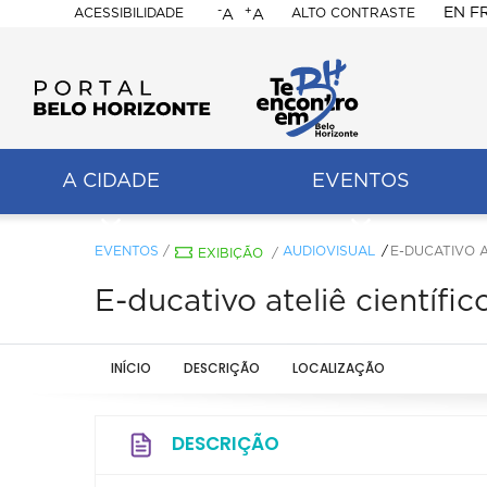
-
+
EN
F
ACESSIBILIDADE
ALTO CONTRASTE
A
A
PORTAL
BELO
HORIZONTE
A CIDADE
EVENTOS
ação
pal
EVENTOS
/
AUDIOVISUAL
E-DUCATIVO A
EXIBIÇÃO
/
E-ducativo ateliê científi
INÍCIO
DESCRIÇÃO
LOCALIZAÇÃO
DESCRIÇÃO