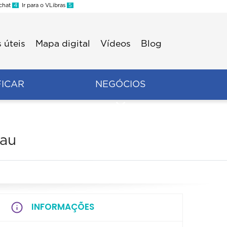
 chat
4
Ir para o VLibras
5
 úteis
Mapa digital
Vídeos
Blog
FICAR
NEGÓCIOS
dau
INFORMAÇÕES