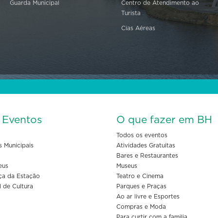
Guarda Municipal
Centro de Atendimento ao
Turista
Cias Aéreas
s Eventos
O que fazer em BH
Todos os eventos
s Municipais
Atividades Gratuitas
Bares e Restaurantes
eus
Museus
ça da Estação
Teatro e Cinema
l de Cultura
Parques e Praças
Ao ar livre e Esportes
Compras e Moda
Para curtir com a familia