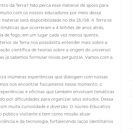
tro da Terra? Não perca esse material de apoio para
r muito com os nossos educadores por meio dessa
material será disponibilidade no dia 25/08. A Terra se
climáticas que ocorreram a 4 bilhões de anos atrás,
la de fogo, em um lugar cada vez menos quente,
terior da Terra nos possibilita entender mais sobre a
ção científica de teorias sobre a origem do universo!
mas já sabemos formular novas perguntas. Vamos com a
aliza inúmeras experiências que dialogam com nossas
emos nos encontrar fisicamente nesse momento, o
e experiências e oficinas que também envolvam temáticas
do por dificuldades para organizar seus estudos. Dessa
com muita curiosidade e diversão. O núcleo Educativo
 público visitante e tem como missão atuar
iência e da tecnologia, fortalecendo laços identitários