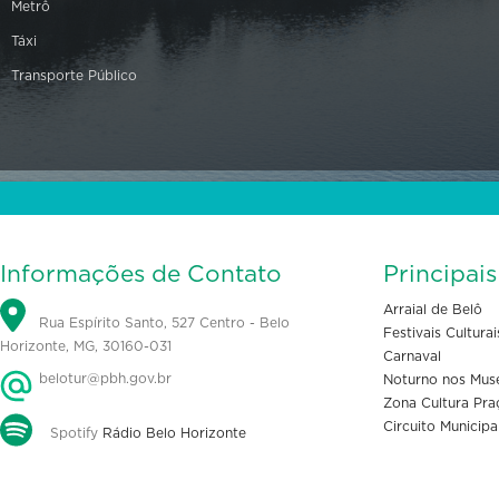
Metrô
Táxi
Transporte Público
Informações de Contato
Principai
Arraial de Belô
Rua Espírito Santo, 527 Centro - Belo
Festivais Culturai
Horizonte, MG, 30160-031
Carnaval
belotur@pbh.gov.br
Noturno nos Mus
Zona Cultura Pra
Circuito Municipa
Spotify
Rádio Belo Horizonte