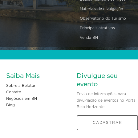
Materiais de divulgação
Observatório do Turismo
Principais atrativos
Venda BH
Saiba Mais
Divulgue seu
evento
Sobre a Belotur
Contato
Envio de informações para
Negócios em BH
divulgação de eventos no Portal
Blog
Belo Horizonte
CADASTRAR