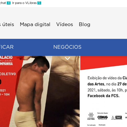
 chat
4
Ir para o VLibras
5
 úteis
Mapa digital
Vídeos
Blog
FICAR
NEGÓCIOS