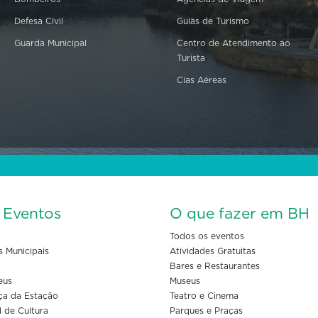
Defesa Civil
Guias de Turismo
Guarda Municipal
Centro de Atendimento ao
Turista
Cias Aéreas
s Eventos
O que fazer em BH
Todos os eventos
s Municipais
Atividades Gratuitas
Bares e Restaurantes
eus
Museus
ça da Estação
Teatro e Cinema
l de Cultura
Parques e Praças