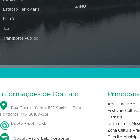
SAMU
Estação Ferroviária
Metrô
Táxi
Transporte Público
Informações de Contato
Principai
Arraial de Belô
Rua Espírito Santo, 527 Centro - Belo
Festivais Culturai
Horizonte, MG, 30160-031
Carnaval
belotur@pbh.gov.br
Noturno nos Mus
Zona Cultura Pra
Circuito Municipa
Spotify
Rádio Belo Horizonte