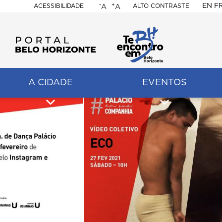
-
+
EN
F
ACESSIBILIDADE
ALTO CONTRASTE
A
A
PORTAL
BELO
HORIZONTE
A CIDADE
EVENTOS
ação
pal