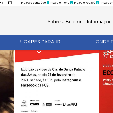
R
DE
PT
Ir para o conteúdo
1
Ir para o menu
2
Ir para o rodapé
3
Ir para o
ES
Sobre a Belotur
Informações
Menu
second
LUGARES PARA IR
ONDE 