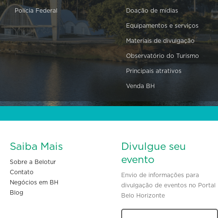
Polícia Federal
Doação de mídias
Equipamentos e serviços
Materiais de divulgação
Observatório do Turismo
Principais atrativos
Venda BH
Saiba Mais
Divulgue seu
evento
Sobre a Belotur
Contato
Envio de informações para
Negócios em BH
divulgação de eventos no Portal
Blog
Belo Horizonte