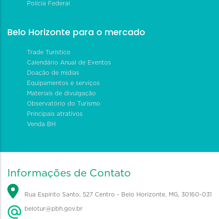
Polícia Federal
Belo Horizonte para o mercado
Trade Turístico
Calendário Anual de Eventos
Doação de mídias
Equipamentos e serviços
Materiais de divulgação
Observatório do Turismo
Principais atrativos
Venda BH
Informações de Contato
Rua Espírito Santo, 527 Centro - Belo Horizonte, MG, 30160-031
belotur@pbh.gov.br