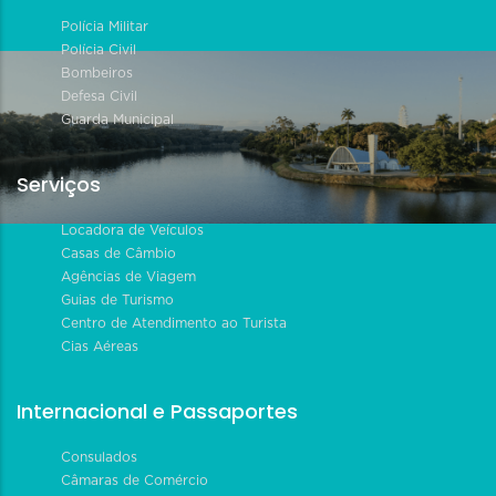
Polícia Militar
Polícia Civil
Bombeiros
Defesa Civil
Guarda Municipal
Serviços
Locadora de Veículos
Casas de Câmbio
Agências de Viagem
Guias de Turismo
Centro de Atendimento ao Turista
Cias Aéreas
Internacional e Passaportes
Consulados
Câmaras de Comércio