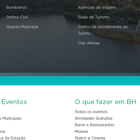
Bombeiros
Agências de Viagem
Defesa Civil
Guias de Turismo
Guarda Municipal
Centro de Atendimento ao
Turista
Cias Aéreas
s Eventos
O que fazer em BH
Todos os eventos
s Municipais
Atividades Gratuitas
Bares e Restaurantes
eus
Museus
ça da Estação
Teatro e Cinema