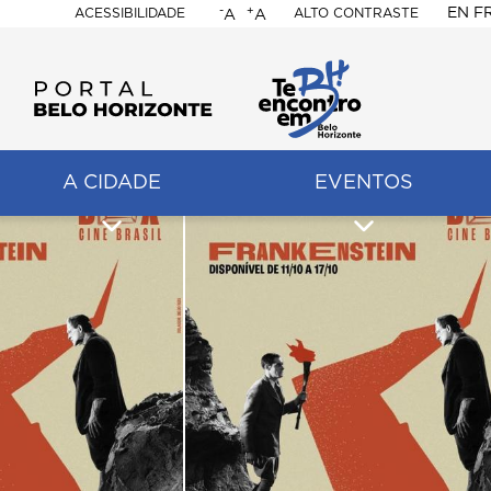
-
+
EN
F
ACESSIBILIDADE
ALTO CONTRASTE
A
A
PORTAL
BELO
HORIZONTE
A CIDADE
EVENTOS
ação
pal