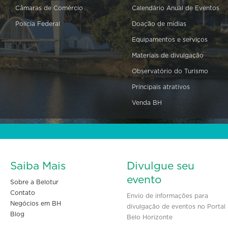
Câmaras de Comércio
Calendário Anual de Eventos
Polícia Federal
Doação de mídias
Equipamentos e serviços
Materiais de divulgação
Observatório do Turismo
Principais atrativos
Venda BH
Saiba Mais
Divulgue seu
evento
Sobre a Belotur
Contato
Envio de informações para
Negócios em BH
divulgação de eventos no Portal
Blog
Belo Horizonte