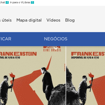
 chat
4
Ir para o VLibras
5
 úteis
Mapa digital
Vídeos
Blog
FICAR
NEGÓCIOS