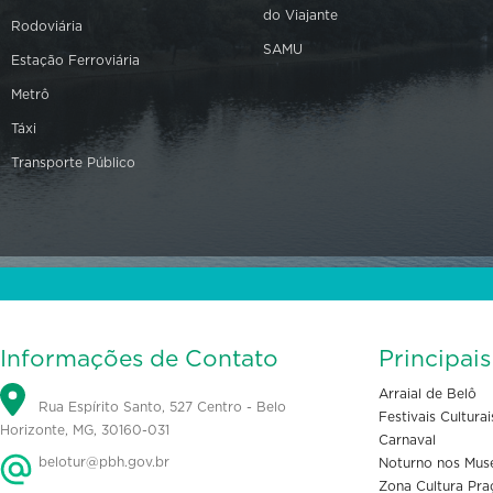
do Viajante
Rodoviária
SAMU
Estação Ferroviária
Metrô
Táxi
Transporte Público
Informações de Contato
Principai
Arraial de Belô
Rua Espírito Santo, 527 Centro - Belo
Festivais Culturai
Horizonte, MG, 30160-031
Carnaval
belotur@pbh.gov.br
Noturno nos Mus
Zona Cultura Pra