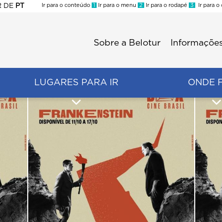
R
DE
PT
Ir para o conteúdo
1
Ir para o menu
2
Ir para o rodapé
3
Ir para o
ES
Sobre a Belotur
Informações
Menu
second
LUGARES PARA IR
ONDE 