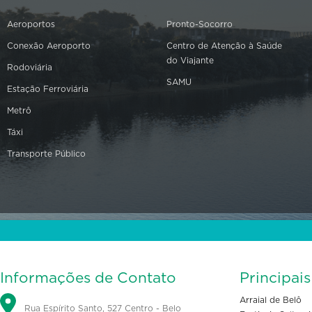
Aeroportos
Pronto-Socorro
Conexão Aeroporto
Centro de Atenção à Saúde
do Viajante
Rodoviária
SAMU
Estação Ferroviária
Metrô
Táxi
Transporte Público
Informações de Contato
Principai
Arraial de Belô
Rua Espírito Santo, 527 Centro - Belo