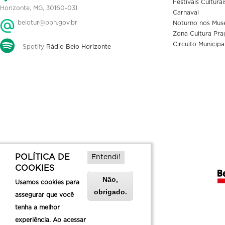
Festivais Culturai
Horizonte, MG, 30160-031
Carnaval
belotur@pbh.gov.br
Noturno nos Mus
Zona Cultura Pra
Circuito Municipa
Spotify
Rádio Belo Horizonte
POLÍTICA DE
Entendi!
COOKIES
Não,
Usamos cookies para
obrigado.
assegurar que você
tenha a melhor
experiência. Ao acessar