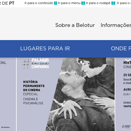
R
DE
PT
Ir para o conteúdo
1
Ir para o menu
2
Ir para o rodapé
3
Ir para o
ES
Sobre a Belotur
Informações
Menu
second
LUGARES PARA IR
ONDE 