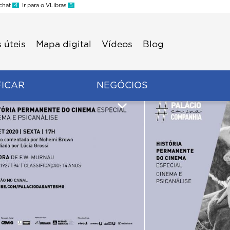
 chat
4
Ir para o VLibras
5
 úteis
Mapa digital
Vídeos
Blog
FICAR
NEGÓCIOS