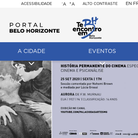
-
+
EN
F
ACESSIBILIDADE
ALTO CONTRASTE
A
A
PORTAL
BELO
HORIZONTE
A CIDADE
EVENTOS
ação
pal