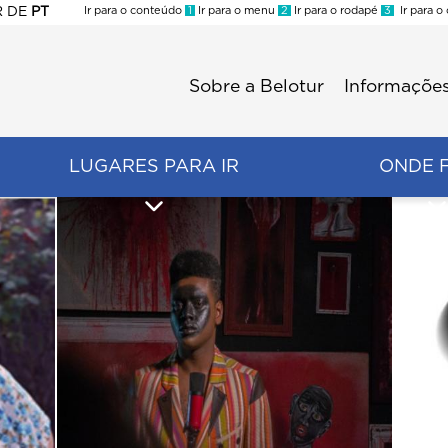
R
DE
PT
Ir para o conteúdo
1
Ir para o menu
2
Ir para o rodapé
3
Ir para o
ES
Sobre a Belotur
Informações
Menu
second
LUGARES PARA IR
ONDE 