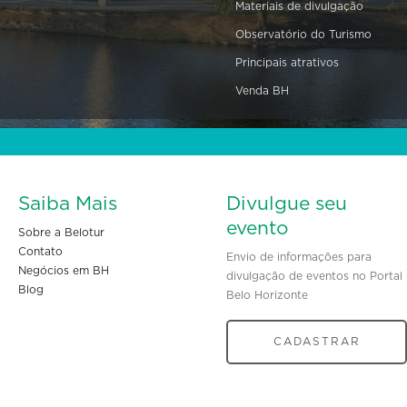
Materiais de divulgação
Observatório do Turismo
Principais atrativos
Venda BH
Saiba Mais
Divulgue seu
evento
Sobre a Belotur
Contato
Envio de informações para
Negócios em BH
divulgação de eventos no Portal
Blog
Belo Horizonte
CADASTRAR