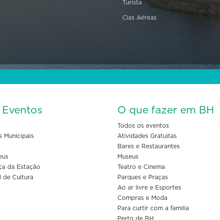
Turista
Cias Aéreas
s Eventos
O que fazer em BH
Todos os eventos
s Municipais
Atividades Gratuitas
Bares e Restaurantes
eus
Museus
ça da Estação
Teatro e Cinema
l de Cultura
Parques e Praças
Ao ar livre e Esportes
Compras e Moda
Para curtir com a familia
Perto de BH