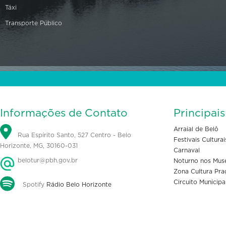
Táxi
Transporte Público
Informações de Contato
Principai
Arraial de Belô
Rua Espírito Santo, 527 Centro - Belo
Festivais Culturai
Horizonte, MG, 30160-031
Carnaval
belotur@pbh.gov.br
Noturno nos Mus
Zona Cultura Pra
Circuito Municipa
Spotify
Rádio Belo Horizonte