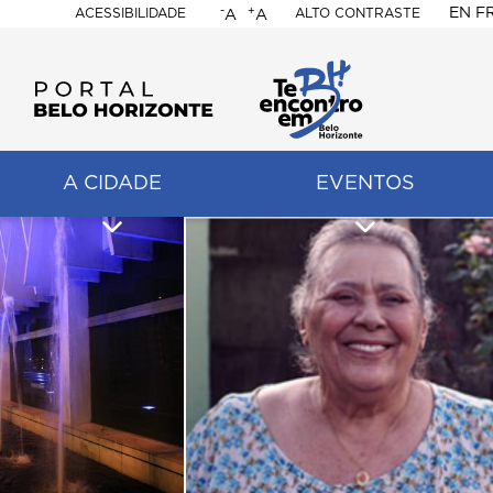
-
+
EN
F
ACESSIBILIDADE
ALTO CONTRASTE
A
A
PORTAL
BELO
HORIZONTE
A CIDADE
EVENTOS
ação
pal