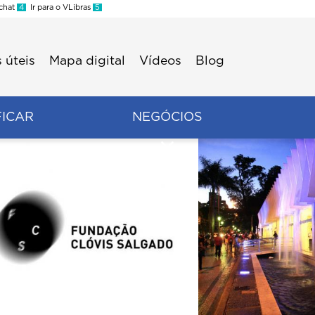
 chat
4
Ir para o VLibras
5
 úteis
Mapa digital
Vídeos
Blog
FICAR
NEGÓCIOS