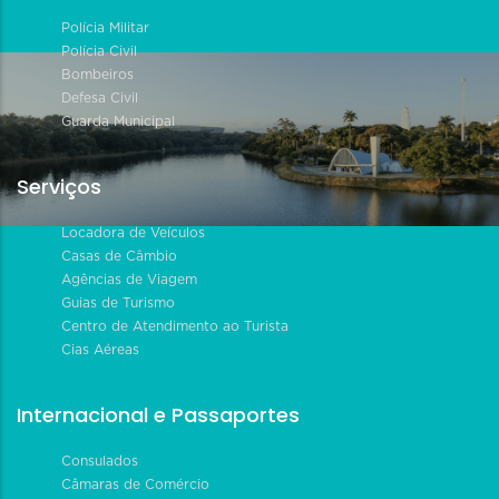
Polícia Militar
Polícia Civil
Bombeiros
Defesa Civil
Guarda Municipal
Serviços
Locadora de Veículos
Casas de Câmbio
Agências de Viagem
Guias de Turismo
Centro de Atendimento ao Turista
Cias Aéreas
Internacional e Passaportes
Consulados
Câmaras de Comércio