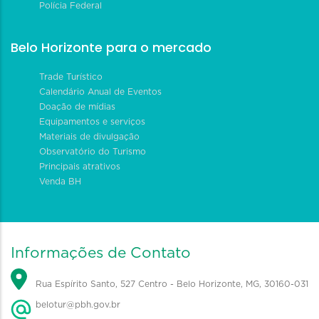
Polícia Federal
Belo Horizonte para o mercado
Trade Turístico
Calendário Anual de Eventos
Doação de mídias
Equipamentos e serviços
Materiais de divulgação
Observatório do Turismo
Principais atrativos
Venda BH
Informações de Contato
Rua Espírito Santo, 527 Centro - Belo Horizonte, MG, 30160-031
belotur@pbh.gov.br