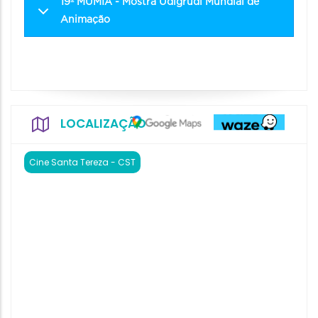
19º MUMIA - Mostra Udigrudi Mundial de
Animação
LOCALIZAÇÃO
Cine Santa Tereza - CST