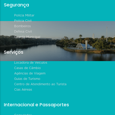
Segurança
Polícia Militar
Polícia Civil
Bombeiros
Defesa Civil
Guarda Municipal
Serviços
Locadora de Veículos
Casas de Câmbio
Agências de Viagem
Guias de Turismo
Centro de Atendimento ao Turista
Cias Aéreas
Internacional e Passaportes