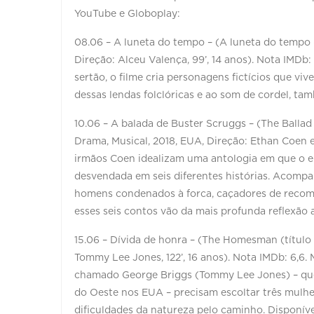
YouTube e Globoplay:
08.06 – A luneta do tempo – (A luneta do tempo (tí
Direção: Alceu Valença, 99’, 14 anos). Nota IMDb:
sertão, o filme cria personagens fictícios que v
dessas lendas folclóricas e ao som de cordel, ta
10.06 – A balada de Buster Scruggs – (The Ballad 
Drama, Musical, 2018, EUA, Direção: Ethan Coen e
irmãos Coen idealizam uma antologia em que o e
desvendada em seis diferentes histórias. Acompan
homens condenados à forca, caçadores de recomp
esses seis contos vão da mais profunda reflexão 
15.06 – Dívida de honra – (The Homesman (título 
Tommy Lee Jones, 122’, 16 anos). Nota IMDb: 6,6
chamado George Briggs (Tommy Lee Jones) – que 
do Oeste nos EUA – precisam escoltar três mulh
dificuldades da natureza pelo caminho. Disponí