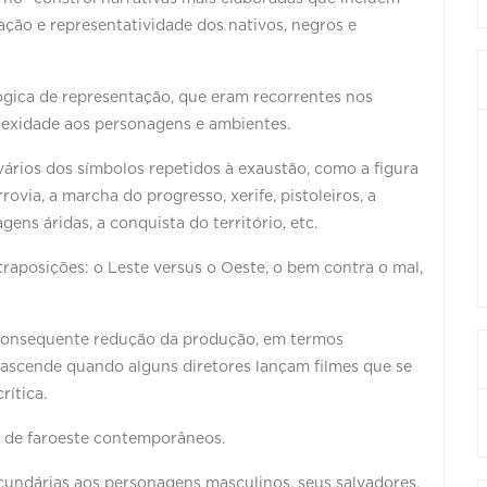
ção e representatividade dos nativos, negros e
gica de representação, que eram recorrentes nos
lexidade aos personagens e ambientes.
ários dos símbolos repetidos à exaustão, como a figura
ovia, a marcha do progresso, xerife, pistoleiros, a
ens áridas, a conquista do território, etc.
aposições: o Leste versus o Oeste, o bem contra o mal,
 consequente redução da produção, em termos
eascende quando alguns diretores lançam filmes que se
rítica.
 de faroeste contemporâneos.
cundárias aos personagens masculinos, seus salvadores,