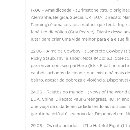
17.06 – Amaldiçoada – (Brimstone (título original)
Alemanha, Bélgica, Suécia, UK, EUA, Direção: Mart
Fanning) é uma corajosa mulher que tenta fugir 
fanático diabólico (Guy Pearce). Diante dessa ad
lutar para criar uma vida melhor para ela e sua 
22.06 – Alma de Cowboy – (Concrete Cowboy (títu
Ricky Staub, 111’, 16 anos). Nota IMDb: 6,3. Cole 
para viver com seu pai Harp (Idris Elba) no norte 
caubóis urbanos da cidade, que existe há mais d
bairro, apesar da pobreza e violência. Disponível 
24.06 – Relatos do mundo – (News of the World (t
EUA, China, Direção: Paul Greengrass, 118’, 14 a
que viaja de cidade em cidade lendo as notícias 
garotinha órfã até seu novo lar. Disponível em: Ne
29.06 – Os oito odiados – (The Hateful Eight (títu