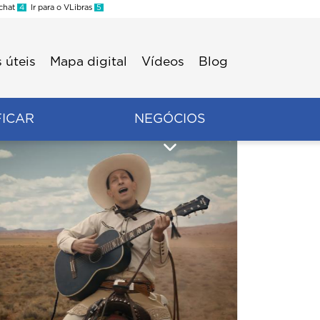
 chat
4
Ir para o VLibras
5
 úteis
Mapa digital
Vídeos
Blog
FICAR
NEGÓCIOS