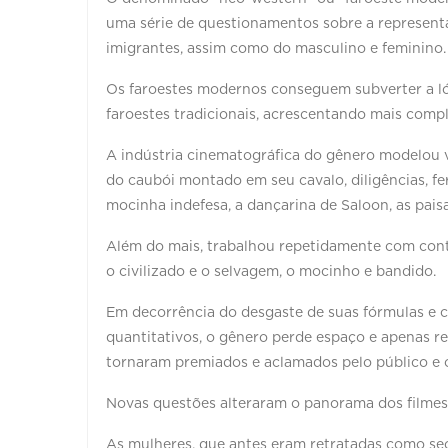
uma série de questionamentos sobre a representa
imigrantes, assim como do masculino e feminino.
Os faroestes modernos conseguem subverter a ló
faroestes tradicionais, acrescentando mais comp
A indústria cinematográfica do gênero modelou v
do caubói montado em seu cavalo, diligências, ferr
mocinha indefesa, a dançarina de Saloon, as paisag
Além do mais, trabalhou repetidamente com contr
o civilizado e o selvagem, o mocinho e bandido.
Em decorrência do desgaste de suas fórmulas e
quantitativos, o gênero perde espaço e apenas r
tornaram premiados e aclamados pelo público e c
Novas questões alteraram o panorama dos filmes
As mulheres, que antes eram retratadas como se