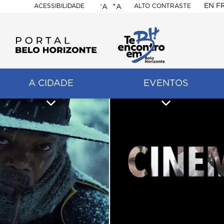
-
+
EN
F
ACESSIBILIDADE
ALTO CONTRASTE
A
A
PORTAL
BELO
HORIZONTE
A CIDADE
EVENTOS
ação
pal