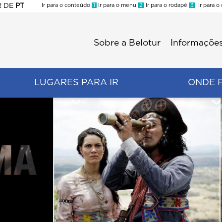
R
DE
PT
Ir para o conteúdo
1
Ir para o menu
2
Ir para o rodapé
3
Ir para o
ES
Sobre a Belotur
Informações
Menu
second
LUGARES PARA IR
ONDE 