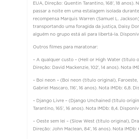
EUA, Direção: Quentin Tarantino, 168’, 18 anos).
passar a noite em uma estalagem isolada durante
recompensa Marquis Warren (Samuel L. Jackson) e
transportando uma foragida da justiça, Daisy Do
alguém no grupo está ali para libertá-la. Dispon
Outros filmes para maratonar:
– A qualquer custo – (Hell or High Water (título 
Direção: David Mackenzie, 102’, 14 anos). Nota IM
– Boi neon – (Boi neon (título original), Faroeste,
Gabriel Mascaro, 116’, 16 anos). Nota IMDb: 6,8. Di
– Django Livre – (Django Unchained (título origin
Tarantino, 165’, 16 anos). Nota IMDb: 8,4. Disponív
– Oeste sem lei – (Slow West (título original), D
Direção: John Maclean, 84’, 16 anos). Nota IMDb: 6