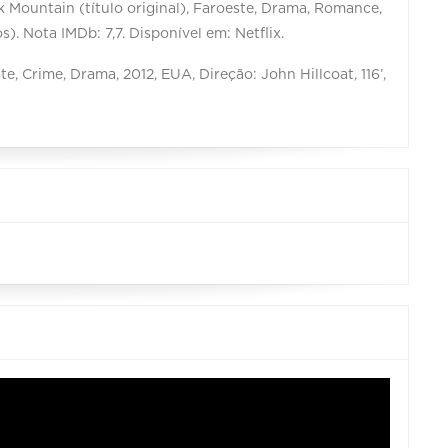
Mountain (título original), Faroeste, Drama, Romance,
). Nota IMDb: 7,7. Disponível em: Netflix.
ste, Crime, Drama, 2012, EUA, Direção: John Hillcoat, 116’,