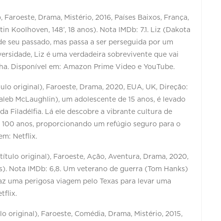
, Faroeste, Drama, Mistério, 2016, Países Baixos, França,
in Koolhoven, 148’, 18 anos). Nota IMDb: 7.1. Liz (Dakota
de seu passado, mas passa a ser perseguida por um
versidade, Liz é uma verdadeira sobrevivente que vai
filha. Disponível em: Amazon Prime Video e YouTube.
lo original), Faroeste, Drama, 2020, EUA, UK, Direção:
(Caleb McLaughlin), um adolescente de 15 anos, é levado
da Filadélfia. Lá ele descobre a vibrante cultura de
e 100 anos, proporcionando um refúgio seguro para o
em: Netflix.
ítulo original), Faroeste, Ação, Aventura, Drama, 2020,
nos). Nota IMDb: 6,8. Um veterano de guerra (Tom Hanks)
faz uma perigosa viagem pelo Texas para levar uma
tflix.
lo original), Faroeste, Comédia, Drama, Mistério, 2015,