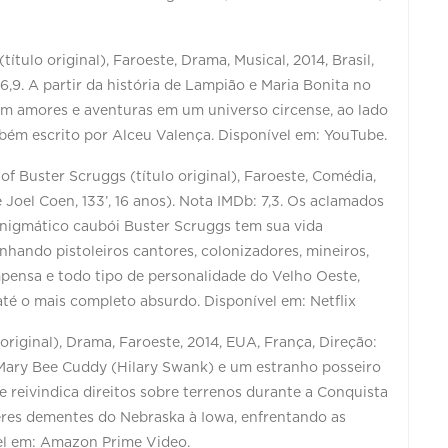
tulo original), Faroeste, Drama, Musical, 2014, Brasil,
 6,9. A partir da história de Lampião e Maria Bonita no
ivem amores e aventuras em um universo circense, ao lado
mbém escrito por Alceu Valença. Disponível em: YouTube.
of Buster Scruggs (título original), Faroeste, Comédia,
 Joel Coen, 133’, 16 anos). Nota IMDb: 7,3. Os aclamados
nigmático caubói Buster Scruggs tem sua vida
hando pistoleiros cantores, colonizadores, mineiros,
ensa e todo tipo de personalidade do Velho Oeste,
até o mais completo absurdo. Disponível em: Netflix
original), Drama, Faroeste, 2014, EUA, França, Direção:
. Mary Bee Cuddy (Hilary Swank) e um estranho posseiro
reivindica direitos sobre terrenos durante a Conquista
eres dementes do Nebraska à Iowa, enfrentando as
vel em: Amazon Prime Video.