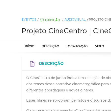
EVENTOS
/
AUDIOVISUAL
PROJETO CIN
EXIBIÇÃO
/
Projeto CineCentro | Cine
INÍCIO
DESCRIÇÃO
LOCALIZAÇÃO
VIDEO
DESCRIÇÃO
O CineCentro de junho indica uma seleção de obr
dos temas dessa narrativa cinematográfica para r
diferentes abordagens e novos olhares.
Esses filmes se apropriam de mitos e discursos 
O denominado “neo-western’’ ou “faroeste moder