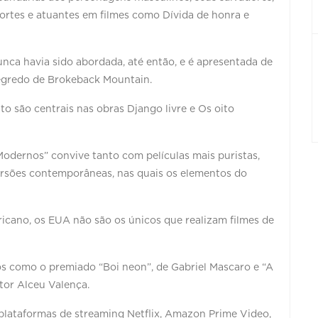
rtes e atuantes em filmes como Dívida de honra e
ca havia sido abordada, até então, e é apresentada de
segredo de Brokeback Mountain.
o são centrais nas obras Django livre e Os oito
odernos” convive tanto com películas mais puristas,
ersões contemporâneas, nas quais os elementos do
icano, os EUA não são os únicos que realizam filmes de
ulos como o premiado “Boi neon”, de Gabriel Mascaro e “A
tor Alceu Valença.
plataformas de streaming Netflix, Amazon Prime Video,