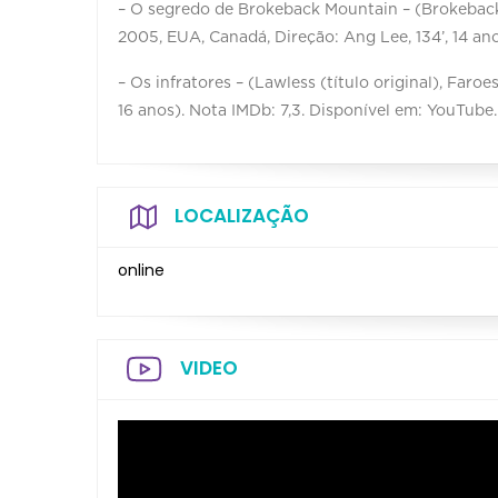
– O segredo de Brokeback Mountain – (Brokeback 
2005, EUA, Canadá, Direção: Ang Lee, 134’, 14 anos
– Os infratores – (Lawless (título original), Faroe
16 anos). Nota IMDb: 7,3­­. Disponível em: YouTube.
LOCALIZAÇÃO
online
VIDEO