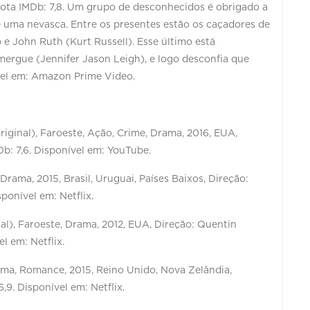
 Nota IMDb: 7,8. Um grupo de desconhecidos é obrigado a
 uma nevasca. Entre os presentes estão os caçadores de
 John Ruth (Kurt Russell). Esse último está
mergue (Jennifer Jason Leigh), e logo desconfia que
ível em: Amazon Prime Video.
original), Faroeste, Ação, Crime, Drama, 2016, EUA,
Db: 7,6. Disponível em: YouTube.
 Drama, 2015, Brasil, Uruguai, Países Baixos, Direção:
sponível em: Netflix.
al), Faroeste, Drama, 2012, EUA, Direção: Quentin
el em: Netflix.
rama, Romance, 2015, Reino Unido, Nova Zelândia,
,9. Disponível em: Netflix.