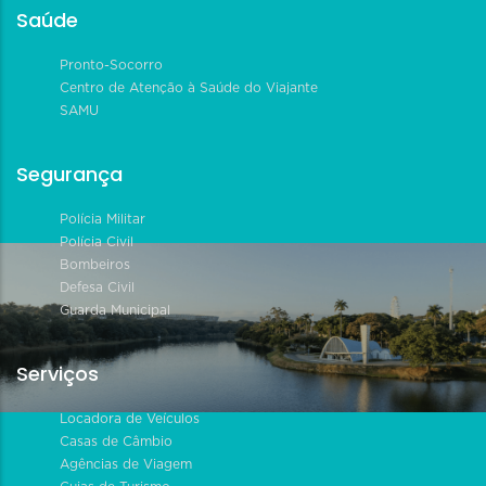
Saúde
Pronto-Socorro
Centro de Atenção à Saúde do Viajante
SAMU
Segurança
Polícia Militar
Polícia Civil
Bombeiros
Defesa Civil
Guarda Municipal
Serviços
Locadora de Veículos
Casas de Câmbio
Agências de Viagem