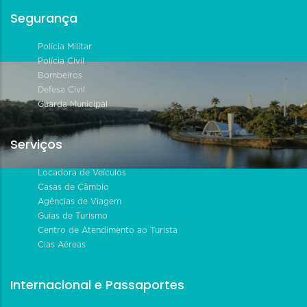
Segurança
Polícia Militar
Polícia Civil
Bombeiros
Defesa Civil
Guarda Municipal
Serviços
Locadora de Veículos
Casas de Câmbio
Agências de Viagem
Guias de Turismo
Centro de Atendimento ao Turista
Cias Aéreas
Internacional e Passaportes