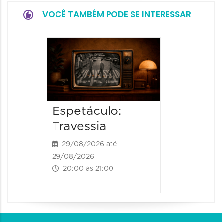
VOCÊ TAMBÉM PODE SE INTERESSAR
Espetá
Momix
Botâni
30/09/20
Espetáculo:
30/09/202
20:30 às
Travessia
29/08/2026 até
29/08/2026
20:00 às 21:00