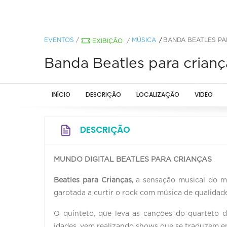
EVENTOS
/
MÚSICA
BANDA BEATLES PAR
EXIBIÇÃO
/
Banda Beatles para criança
INÍCIO
DESCRIÇÃO
LOCALIZAÇÃO
VIDEO
DESCRIÇÃO
MUNDO DIGITAL BEATLES PARA CRIANÇAS
Beatles para Crianças,
a sensação musical do mo
garotada a curtir o rock com música de qualidade
O quinteto, que leva as canções do quarteto d
idades, vem realizando shows que se traduzem e