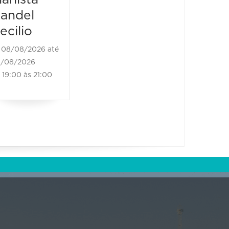
08/08/2026
08/08/2
andel
21:00 às 22:30
08/08/20
ecilio
21:00 às
08/08/2026 até
/08/2026
19:00 às 21:00