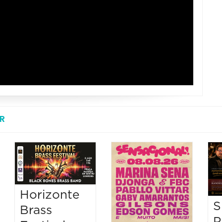
R
Horizonte
S
Brass
P