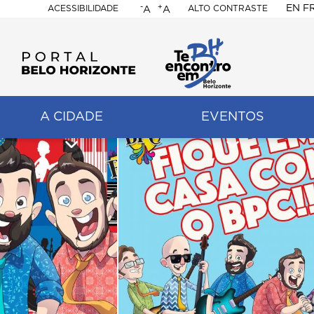
-
+
EN
F
ACESSIBILIDADE
ALTO CONTRASTE
A
A
PORTAL
BELO
HORIZONTE
A CIDADE
EVENTOS
ação
pal