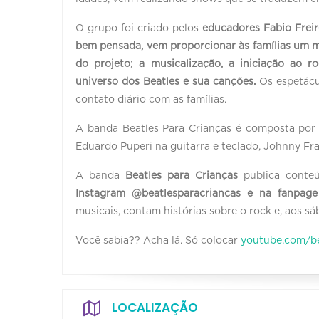
O grupo foi criado pelos
educadores Fabio Freir
bem pensada, vem proporcionar às famílias um m
do projeto; a musicalização, a iniciação ao ro
universo dos Beatles e sua canções.
Os espetácu
contato diário com as famílias.
A banda Beatles Para Crianças é composta por F
Eduardo Puperi na guitarra e teclado, Johnny Fra
A banda
Beatles para Crianças
publica conteú
Instagram @beatlesparacriancas e na fanpag
musicais, contam histórias sobre o rock e, aos sá
Você sabia?? Acha lá. Só colocar
youtube.com/
b
LOCALIZAÇÃO