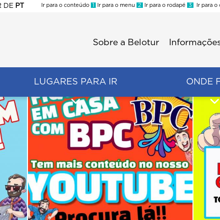
R
DE
PT
Ir para o conteúdo
1
Ir para o menu
2
Ir para o rodapé
3
Ir para o
ES
Sobre a Belotur
Informações
Menu
second
LUGARES PARA IR
ONDE 