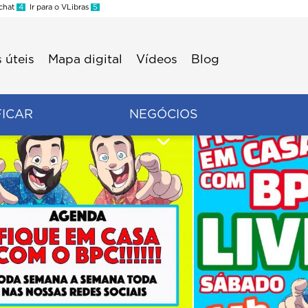
 chat
4
Ir para o VLibras
5
 úteis
Mapa digital
Vídeos
Blog
FICAR
NEGÓCIOS