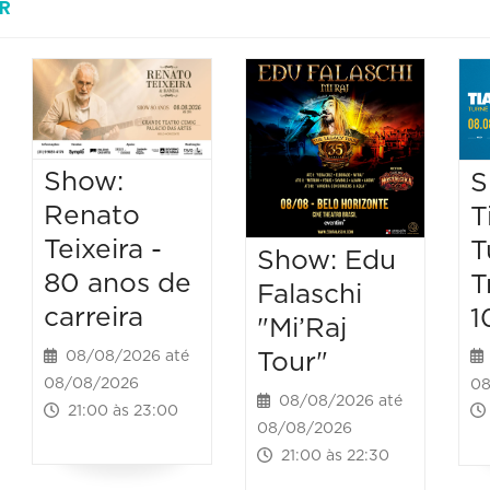
R
Show:
S
Renato
T
Teixeira -
T
Show: Edu
80 anos de
T
Falaschi
carreira
1
"Mi’Raj
Tour"
08/08/2026 até
08/08/2026
08
08/08/2026 até
21:00 às 23:00
08/08/2026
21:00 às 22:30