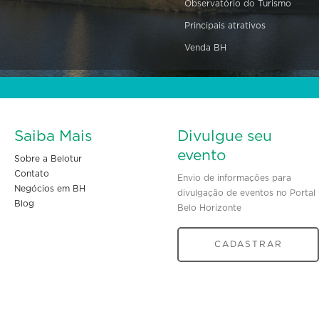
Observatório do Turismo
Principais atrativos
Venda BH
Saiba Mais
Divulgue seu
evento
Sobre a Belotur
Contato
Envio de informações para
Negócios em BH
divulgação de eventos no Portal
Blog
Belo Horizonte
CADASTRAR