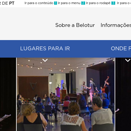
R
DE
PT
Ir para o conteúdo
1
Ir para o menu
2
Ir para o rodapé
3
Ir para o
ES
Sobre a Belotur
Informações
Menu
second
LUGARES PARA IR
ONDE 