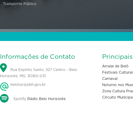
Transporte Público
Informações de Contato
Principai
Arraial de Belô
Rua Espírito Santo, 527 Centro - Belo
Festivais Culturai
Horizonte, MG, 30160-031
Carnaval
belotur@pbh.gov.br
Noturno nos Mus
Zona Cultura Pra
Circuito Municipa
Spotify
Rádio Belo Horizonte