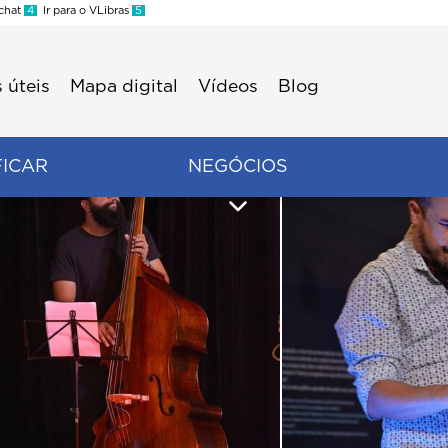
 chat
4
Ir para o VLibras
5
 úteis
Mapa digital
Vídeos
Blog
FICAR
NEGÓCIOS