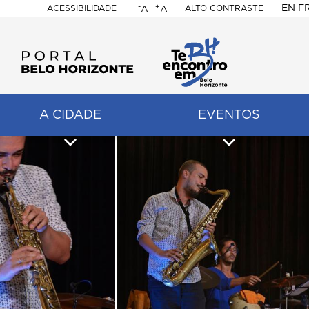
-
+
EN
F
ACESSIBILIDADE
ALTO CONTRASTE
A
A
PORTAL
BELO
HORIZONTE
A CIDADE
EVENTOS
ação
pal