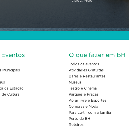
Cias Aéreas
s Eventos
O que fazer em BH
Todos os eventos
s Municipais
Atividades Gratuitas
Bares e Restaurantes
eus
Museus
ça da Estação
Teatro e Cinema
l de Cultura
Parques e Praças
Ao ar livre e Esportes
Compras e Moda
Para curtir com a familia
Perto de BH
Roteiros