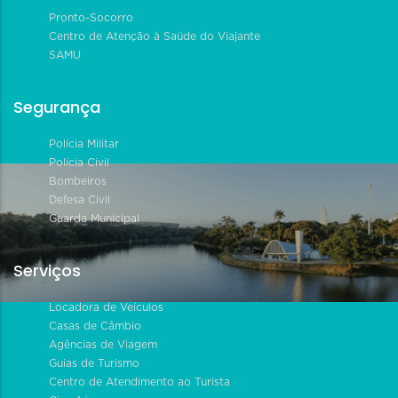
Pronto-Socorro
Centro de Atenção à Saúde do Viajante
SAMU
Segurança
Polícia Militar
Polícia Civil
Bombeiros
Defesa Civil
Guarda Municipal
Serviços
Locadora de Veículos
Casas de Câmbio
Agências de Viagem
Guias de Turismo
Centro de Atendimento ao Turista