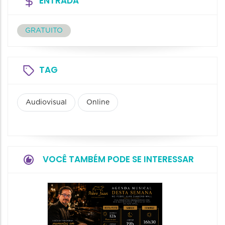
ENTRADA
GRATUITO
TAG
Audiovisual
Online
VOCÊ TAMBÉM PODE SE INTERESSAR
Show:
Falasch
Tour"