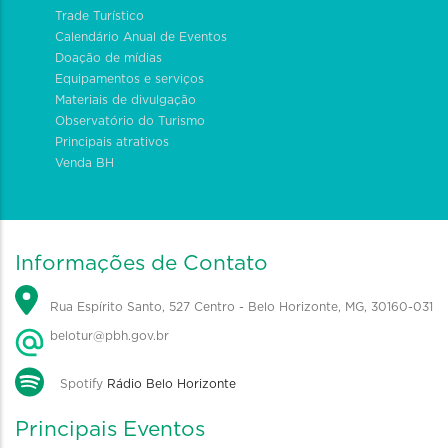
Trade Turístico
Calendário Anual de Eventos
Doação de mídias
Equipamentos e serviços
Materiais de divulgação
Observatório do Turismo
Principais atrativos
Venda BH
Informações de Contato
Rua Espírito Santo, 527 Centro - Belo Horizonte, MG, 30160-031
belotur@pbh.gov.br
Spotify
Rádio Belo Horizonte
Principais Eventos