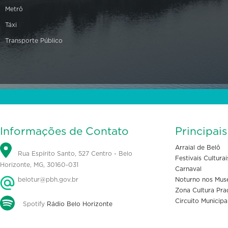
Metrô
Táxi
Transporte Público
Informações de Contato
Principai
Arraial de Belô
Rua Espírito Santo, 527 Centro - Belo
Festivais Culturai
Horizonte, MG, 30160-031
Carnaval
belotur@pbh.gov.br
Noturno nos Mus
Zona Cultura Pra
Circuito Municipa
Spotify
Rádio Belo Horizonte