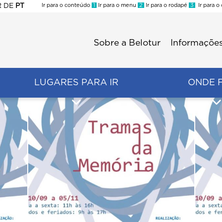
R
DE
PT
Ir para o conteúdo
1
Ir para o menu
2
Ir para o rodapé
3
Ir para o
ES
Sobre a Belotur
Informações
Menu
second
LUGARES PARA IR
ONDE 