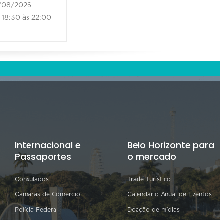
/08/2026
21/08/202
18:30 às 22:00
18:30 às
Internacional e
Belo Horizonte para
Passaportes
o mercado
Consulados
Trade Turístico
Câmaras de Comércio
Calendário Anual de Eventos
Polícia Federal
Doação de mídias