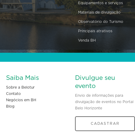
Equipamentos e serviços
Materiais de divulgação
Observatório do Turismo
Principais atrativos
Venda BH
Saiba Mais
Divulgue seu
evento
Sobre a Belotur
Contato
Envio de informações para
Negócios em BH
divulgação de eventos no Portal
Blog
Belo Horizonte
CADASTRAR