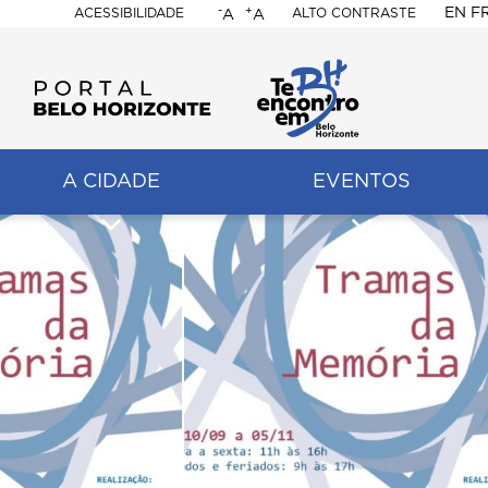
-
+
EN
F
ACESSIBILIDADE
ALTO CONTRASTE
A
A
PORTAL
BELO
HORIZONTE
A CIDADE
EVENTOS
ação
pal