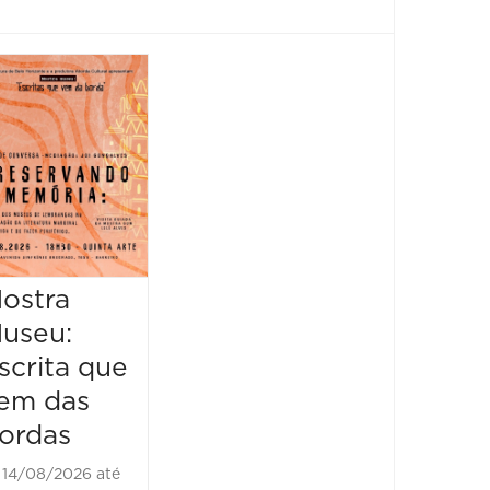
Feira
Encantaria
&
Piquenique
Literário
16/08/2026 até
16/08/2026
ostra
Mostr
09:00 às 17:00
useu:
Museu
scrita que
Escrit
em das
vem d
ordas
borda
14/08/2026 até
21/08/2