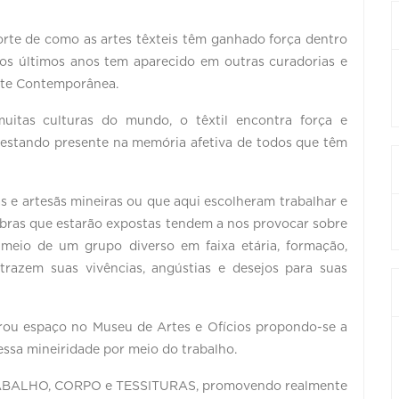
rte de como as artes têxteis têm ganhado força dentro
. Nos últimos anos tem aparecido em outras curadorias e
rte Contemporânea.
uitas culturas do mundo, o têxtil encontra força e
 estando presente na memória afetiva de todos que têm
as e artesãs mineiras ou que aqui escolheram trabalhar e
s obras que estarão expostas tendem a nos provocar sobre
r meio de um grupo diverso em faixa etária, formação,
e trazem suas vivências, angústias e desejos para suas
trou espaço no Museu de Artes e Ofícios propondo-se a
ssa mineiridade por meio do trabalho.
: TRABALHO, CORPO e TESSITURAS, promovendo realmente