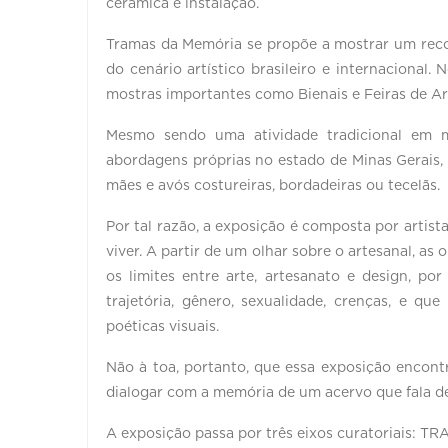
cerâmica e instalação.
Tramas da Memória se propõe a mostrar um reco
do cenário artístico brasileiro e internacional
mostras importantes como Bienais e Feiras de A
Mesmo sendo uma atividade tradicional em m
abordagens próprias no estado de Minas Gerais,
mães e avós costureiras, bordadeiras ou tecelãs.
Por tal razão, a exposição é composta por artist
viver. A partir de um olhar sobre o artesanal, a
os limites entre arte, artesanato e design, po
trajetória, gênero, sexualidade, crenças, e qu
poéticas visuais.
Não à toa, portanto, que essa exposição encon
dialogar com a memória de um acervo que fala de
A exposição passa por três eixos curatoriais