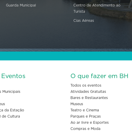
Guarda Municipal
Centro de Atendimento ao
Turista
Cias Aéreas
s Eventos
O que fazer em BH
Todos os eventos
s Municipais
Atividades Gratuitas
Bares e Restaurantes
eus
Museus
ça da Estação
Teatro e Cinema
l de Cultura
Parques e Praças
Ao ar livre e Esportes
Compras e Moda