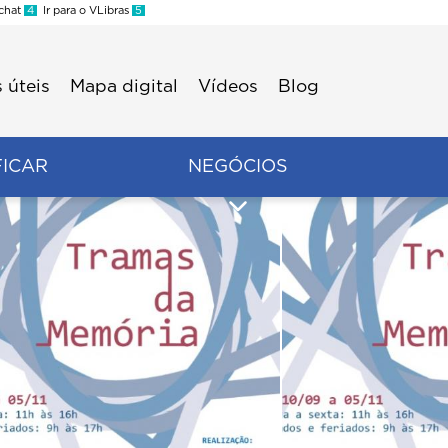
 chat
4
Ir para o VLibras
5
 úteis
Mapa digital
Vídeos
Blog
FICAR
NEGÓCIOS