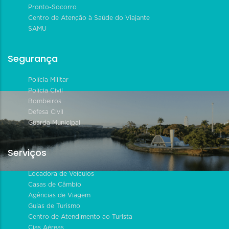
Pronto-Socorro
Centro de Atenção à Saúde do Viajante
SAMU
Segurança
Polícia Militar
Polícia Civil
Bombeiros
Defesa Civil
Guarda Municipal
Serviços
Locadora de Veículos
Casas de Câmbio
Agências de Viagem
Guias de Turismo
Centro de Atendimento ao Turista
Cias Aéreas