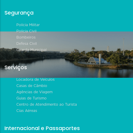
Segurança
Polícia Militar
Polícia Civil
Bombeiros
Defesa Civil
Guarda Municipal
Serviços
Locadora de Veículos
Casas de Câmbio
Agências de Viagem
Guias de Turismo
Centro de Atendimento ao Turista
Cias Aéreas
Internacional e Passaportes