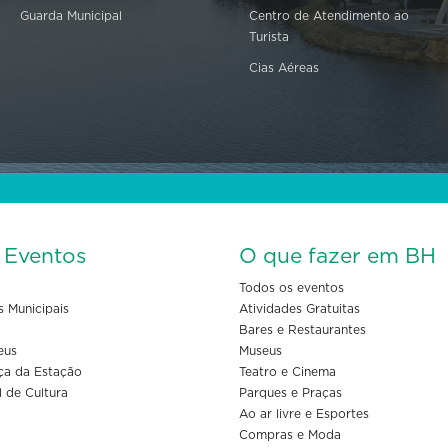
Guarda Municipal
Centro de Atendimento ao
Turista
Cias Aéreas
s Eventos
O que fazer em BH
Todos os eventos
s Municipais
Atividades Gratuitas
Bares e Restaurantes
eus
Museus
ça da Estação
Teatro e Cinema
l de Cultura
Parques e Praças
Ao ar livre e Esportes
Compras e Moda