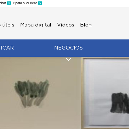
 chat
4
Ir para o VLibras
5
 úteis
Mapa digital
Vídeos
Blog
FICAR
NEGÓCIOS