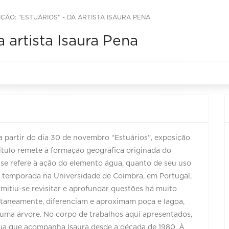
ÇÃO: “ESTUÁRIOS” - DA ARTISTA ISAURA PENA
a artista Isaura Pena
 partir do dia 30 de novembro “Estuários”, exposição
 título remete à formação geográfica originada do
e se refere à ação do elemento água, quanto de seu uso
s temporada na Universidade de Coimbra, em Portugal,
mitiu-se revisitar e aprofundar questões há muito
ultaneamente, diferenciam e aproximam poça e lagoa,
uma árvore. No corpo de trabalhos aqui apresentados,
gua que acompanha Isaura desde a década de 1980. À