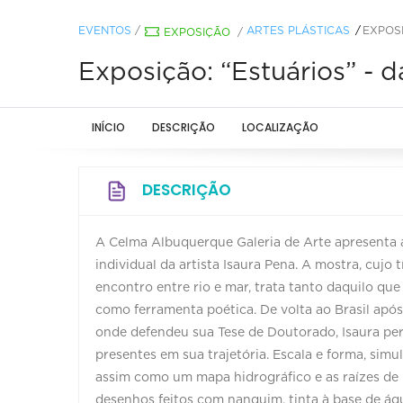
EVENTOS
/
ARTES PLÁSTICAS
EXPOSI
EXPOSIÇÃO
/
Exposição: “Estuários” - d
INÍCIO
DESCRIÇÃO
LOCALIZAÇÃO
DESCRIÇÃO
A Celma Albuquerque Galeria de Arte apresenta a
individual da artista Isaura Pena. A mostra, cujo
encontro entre rio e mar, trata tanto daquilo qu
como ferramenta poética. De volta ao Brasil apó
onde defendeu sua Tese de Doutorado, Isaura per
presentes em sua trajetória. Escala e forma, sim
assim como um mapa hidrográfico e as raízes de 
desenhos feitos com nanquim, tinta à base de á