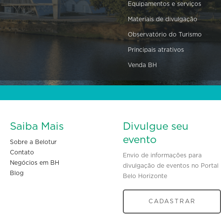
Equipamentos e serviços
Materiais de divulgação
Observatório do Turismo
Principais atrativos
Venda BH
Saiba Mais
Divulgue seu
evento
Sobre a Belotur
Contato
Envio de informações para
Negócios em BH
divulgação de eventos no Portal
Blog
Belo Horizonte
CADASTRAR