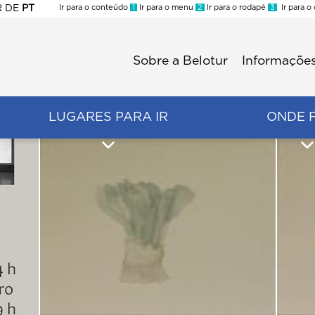
R
DE
PT
Ir para o conteúdo
1
Ir para o menu
2
Ir para o rodapé
3
Ir para o
ES
Sobre a Belotur
Informações
Menu
second
LUGARES PARA IR
ONDE 