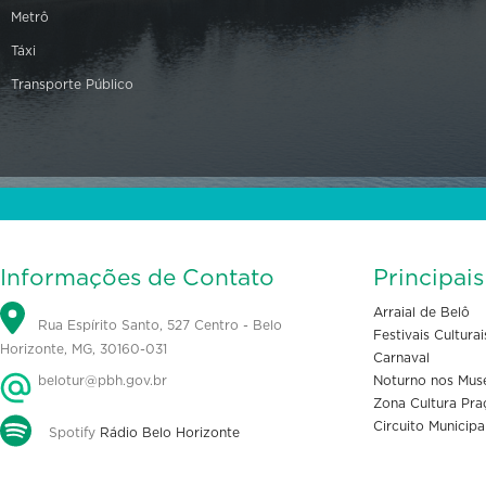
Metrô
Táxi
Transporte Público
Informações de Contato
Principai
Arraial de Belô
Rua Espírito Santo, 527 Centro - Belo
Festivais Culturai
Horizonte, MG, 30160-031
Carnaval
belotur@pbh.gov.br
Noturno nos Mus
Zona Cultura Pra
Circuito Municipa
Spotify
Rádio Belo Horizonte