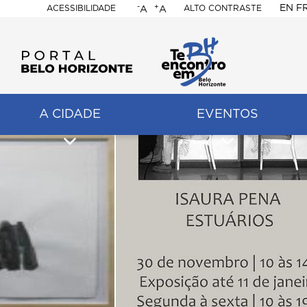
-
+
EN
F
ACESSIBILIDADE
ALTO CONTRASTE
A
A
PORTAL
BELO
HORIZONTE
A CIDADE
EVENTOS
ação
pal