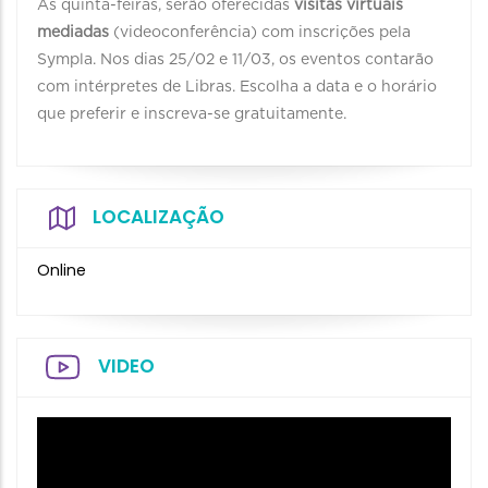
Às quinta-feiras, serão oferecidas
visitas virtuais
mediadas
(videoconferência) com inscrições pela
Sympla. Nos dias 25/02 e 11/03, os eventos contarão
com intérpretes de Libras. Escolha a data e o horário
que preferir e inscreva-se gratuitamente.
LOCALIZAÇÃO
Online
VIDEO