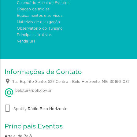
Calendário Anual de Eventos
Doação de mídias
Equipamentos e serviços
Materiais de divulgação
Observatório do Turismo
Principais atrativos
Venda BH
Informações de Contato
Rua Espírito Santo, 527 Centro - Belo Horizonte, MG, 30160-031
belotur@pbh.gov.br
Spotify
Rádio Belo Horizonte
Principais Eventos
Arraial de Belô